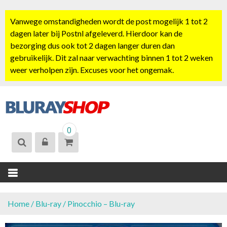
S
k
Vanwege omstandigheden wordt de post mogelijk 1 tot 2
i
dagen later bij Postnl afgeleverd. Hierdoor kan de
p
bezorging dus ook tot 2 dagen langer duren dan
t
gebruikelijk. Dit zal naar verwachting binnen 1 tot 2 weken
o
weer verholpen zijn. Excuses voor het ongemak.
c
o
n
t
BLURAYSHOP.
e
0
NL
n
t
Home
/
Blu-ray
/ Pinocchio – Blu-ray