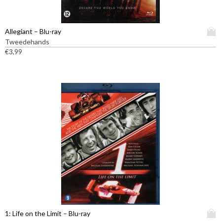
D
Allegiant – Blu-ray
i
Tweedehands
t
€
3,99
p
r
o
d
u
c
t
h
e
e
f
t
m
e
e
D
1: Life on the Limit – Blu-ray
r