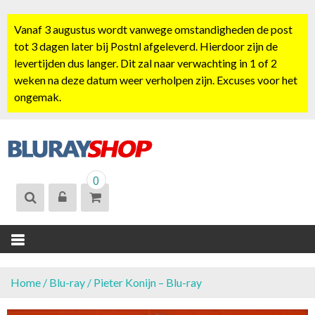
S
k
Vanaf 3 augustus wordt vanwege omstandigheden de post
i
tot 3 dagen later bij Postnl afgeleverd. Hierdoor zijn de
p
levertijden dus langer. Dit zal naar verwachting in 1 of 2
t
weken na deze datum weer verholpen zijn. Excuses voor het
o
ongemak.
c
o
n
t
BLURAYSHOP.
e
0
NL
n
t
Home
/
Blu-ray
/ Pieter Konijn – Blu-ray