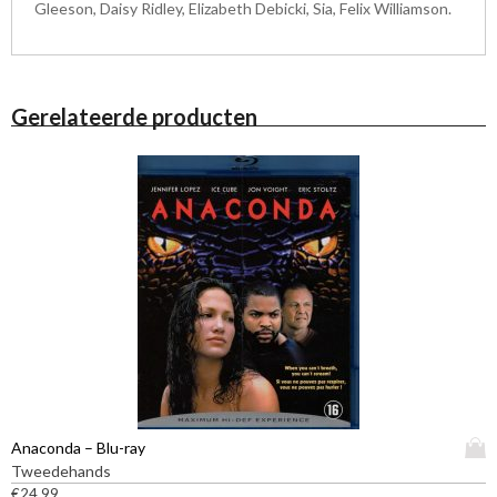
Gleeson, Daisy Ridley, Elizabeth Debicki, Sia, Felix Williamson.
Gerelateerde producten
D
Anaconda – Blu-ray
i
Tweedehands
t
€
24,99