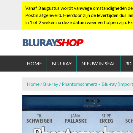
S
Vanaf 3 augustus wordt vanwege omstandigheden de po
k
Postnl afgeleverd. Hierdoor zijn de levertijden dus la
i
in 1 of 2 weken na deze datum weer verholpen zijn. E
p
t
o
c
BLURAYS
o
n
HOME
BLU-RAY
NIEUW IN SEAL
3D
t
e
n
Home
/
Blu-ray
/ Phantomschmerz – Blu-ray (Import
t