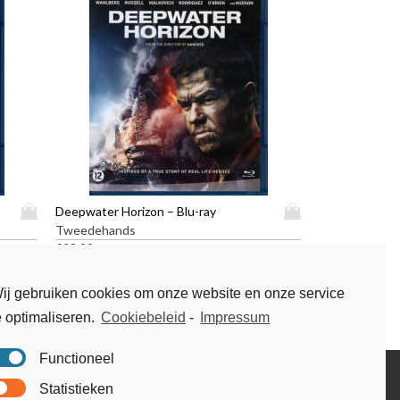
D
D
Deepwater Horizon – Blu-ray
i
i
Tweedehands
t
t
€
23,99
p
p
r
r
ij gebruiken cookies om onze website en onze service
o
o
e optimaliseren.
Cookiebeleid
-
Impressum
d
d
u
u
c
c
Functioneel
t
t
Disclaimer
Statistieken
h
h