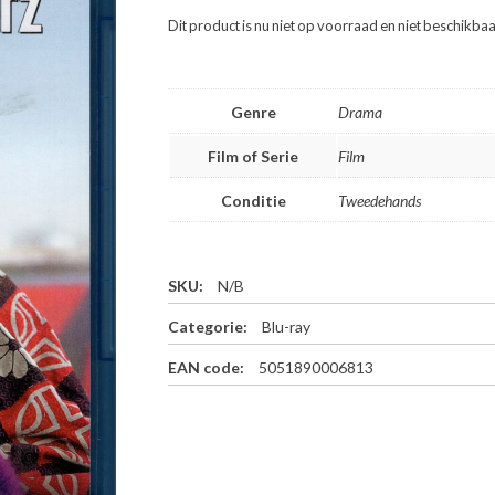
Dit product is nu niet op voorraad en niet beschikbaa
Genre
Drama
Film of Serie
Film
Conditie
Tweedehands
SKU:
N/B
Categorie:
Blu-ray
EAN code:
5051890006813