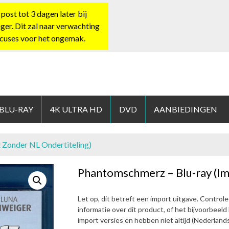
st tot 3 dagen later bij
nger. Dit zal naar verwachting
xcuses voor het ongemak.
HOP.NL
 BLU-RAY
4K ULTRA HD
DVD
AANBIEDINGEN
 Zonder NL Ondertiteling)
Phantomschmerz – Blu-ray (Im
Let op, dit betreft een import uitgave. Control
informatie over dit product, of het bijvoorbeel
import versies en hebben niet altijd (Nederlands