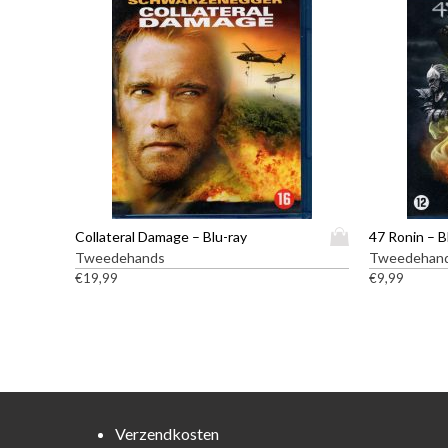
D
Collateral Damage – Blu-ray
47 Ronin – B
i
Tweedehands
Tweedehan
t
€
19,99
€
9,99
p
r
o
d
u
c
t
Verzendkosten
h