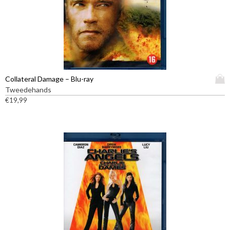
D
Collateral Damage – Blu-ray
i
Tweedehands
t
€
19,99
p
r
o
d
u
c
t
h
e
e
f
t