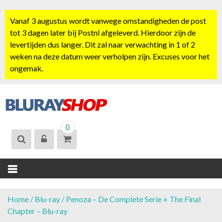
S
k
Vanaf 3 augustus wordt vanwege omstandigheden de post
i
tot 3 dagen later bij Postnl afgeleverd. Hierdoor zijn de
p
levertijden dus langer. Dit zal naar verwachting in 1 of 2
t
weken na deze datum weer verholpen zijn. Excuses voor het
o
ongemak.
c
o
n
t
BLURAYSHOP.
e
0
NL
n
t
Home
/
Blu-ray
/ Penoza – De Complete Serie + The Final
Chapter – Blu-ray