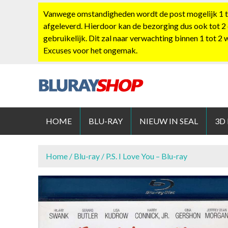
S
Vanwege omstandigheden wordt de post mogelijk 1 tot
k
afgeleverd. Hierdoor kan de bezorging dus ook tot 2
i
gebruikelijk. Dit zal naar verwachting binnen 1 tot 2
p
Excuses voor het ongemak.
t
o
c
o
BLURAYS
n
t
HOME
BLU-RAY
NIEUW IN SEAL
3D
e
n
t
Home
/
Blu-ray
/ P.S. I Love You – Blu-ray