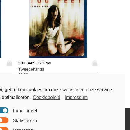
D
D
100 Feet – Blu-ray
i
i
Tweedehands
t
t
€
3,99
p
p
r
r
ij gebruiken cookies om onze website en onze service
o
o
e optimaliseren.
Cookiebeleid
-
Impressum
d
d
u
u
c
c
Functioneel
t
t
Disclaimer
Statistieken
h
h
Voorwaarden & condities
e
e