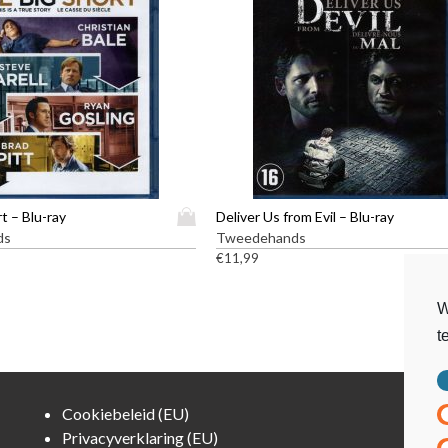
D
t – Blu-ray
Deliver Us from Evil – Blu-ray
i
ds
Tweedehands
t
€
11,99
p
r
W
o
t
d
u
c
t
Cookiebeleid (EU)
h
Privacyverklaring (EU)
e