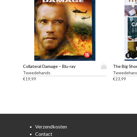
D
Collateral Damage – Blu-ray
The Big Shor
i
Tweedehands
Tweedehan
t
€
19,99
€
23,99
p
r
o
d
u
c
t
Verzendkosten
h
Contact
e