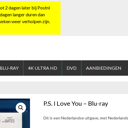
 2 dagen later bij Postnl
 dagen langer duren dan
 weken weer verholpen zijn.
HOP.NL
 BLU-RAY
4K ULTRA HD
DVD
AANBIEDINGEN
P.S. I Love You – Blu-ray
Dit is een Nederlandse uitgave, met Nederland