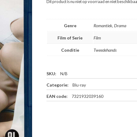
Dit product is nu niet op voorraad en niet beschikbaa
Genre
Romantiek, Drama
Film of Serie
Film
Conditie
Tweedehands
SKU:
N/B
Categorie:
Blu-ray
EAN code:
7321932039160