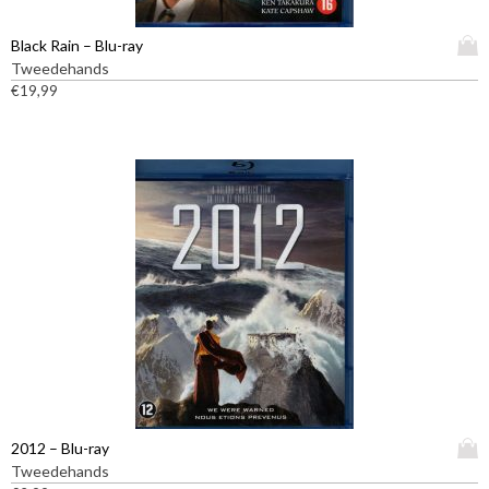
D
Black Rain – Blu-ray
i
Tweedehands
t
€
19,99
p
r
o
d
u
c
t
h
e
e
f
t
m
e
e
D
2012 – Blu-ray
r
i
Tweedehands
d