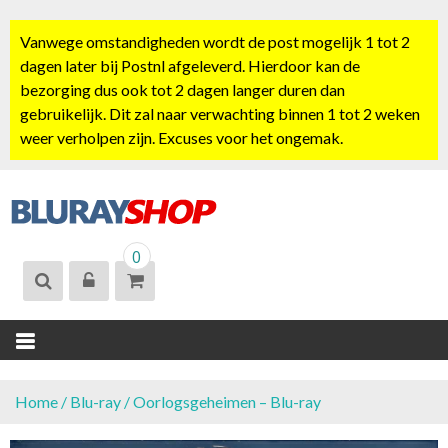
S
k
Vanwege omstandigheden wordt de post mogelijk 1 tot 2
i
dagen later bij Postnl afgeleverd. Hierdoor kan de
p
bezorging dus ook tot 2 dagen langer duren dan
t
gebruikelijk. Dit zal naar verwachting binnen 1 tot 2 weken
o
weer verholpen zijn. Excuses voor het ongemak.
c
o
n
t
BLURAYSHOP.
e
0
NL
n
t
Home
/
Blu-ray
/ Oorlogsgeheimen – Blu-ray