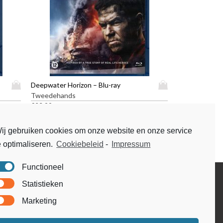
D
D
Deepwater Horizon – Blu-ray
i
i
Tweedehands
t
t
€
23,99
p
p
r
r
ij gebruiken cookies om onze website en onze service
o
o
e optimaliseren.
Cookiebeleid
-
Impressum
d
d
u
u
c
c
Functioneel
t
t
Disclaimer
Statistieken
h
h
Voorwaarden & condities
e
e
Marketing
e
e
f
f