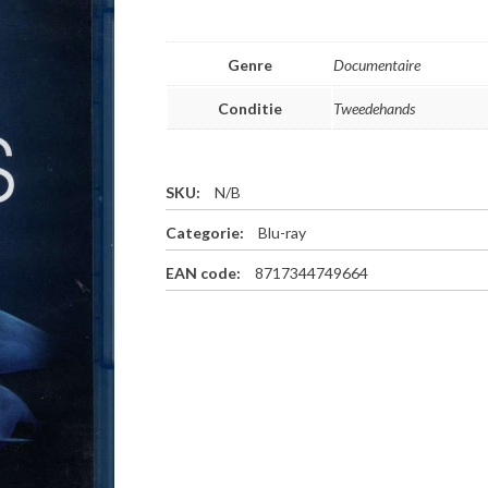
Genre
Documentaire
Conditie
Tweedehands
SKU:
N/B
Categorie:
Blu-ray
EAN code:
8717344749664