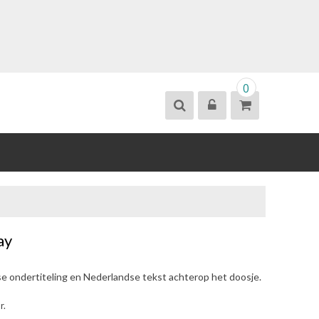
0
ay
se ondertiteling en Nederlandse tekst achterop het doosje.
r.