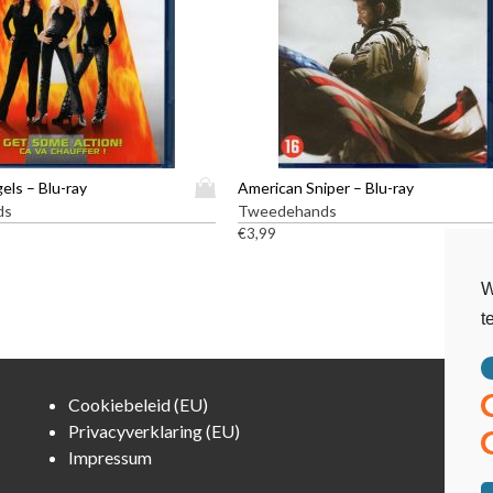
D
gels – Blu-ray
American Sniper – Blu-ray
i
ds
Tweedehands
t
€
3,99
p
r
W
o
t
d
u
c
t
Cookiebeleid (EU)
h
Privacyverklaring (EU)
e
Impressum
e
f