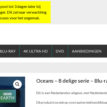
st tot 3 dagen later bij
nger. Dit zal naar verwachting
xcuses voor het ongemak.
HOP.NL
 BLU-RAY
4K ULTRA HD
DVD
AANBIEDINGEN
Oceans – 8 delige serie – Blu-r
Dit is een Nederlandse uitgave, met Nederland
Dit product is nu niet op voorraad en niet beschikbaa