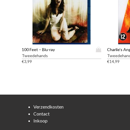
D
100 Feet – Blu-ray
Charlie’s An
i
Tweedehands
Tweedehan
t
€
3,99
€
14,99
p
r
o
d
u
c
t
Verzendkosten
h
Contact
e
Inkoop
e
f