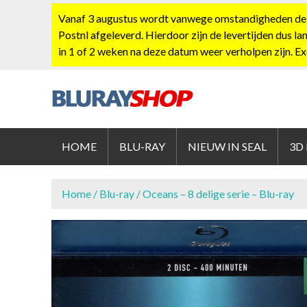
S
Vanaf 3 augustus wordt vanwege omstandigheden de po
k
Postnl afgeleverd. Hierdoor zijn de levertijden dus la
i
in 1 of 2 weken na deze datum weer verholpen zijn. E
p
t
o
c
BLURAYS
o
n
HOME
BLU-RAY
NIEUW IN SEAL
3D
t
e
n
Home
/
Blu-ray
/ Oceans – 8 delige serie – Blu-ray
t