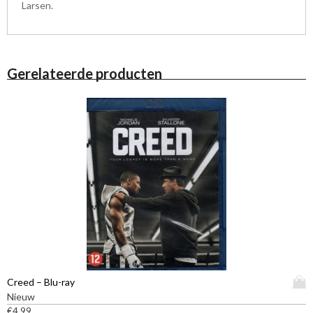
Larsen.
Gerelateerde producten
D
Creed – Blu-ray
i
Nieuw
t
€
4,99