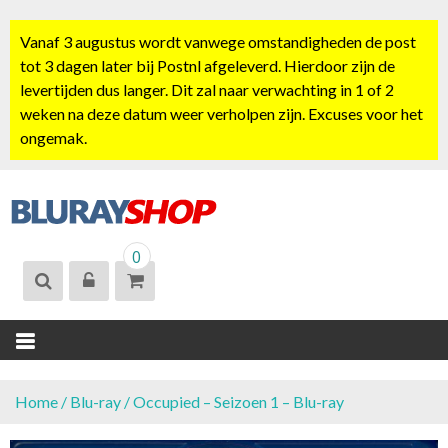
S
k
Vanaf 3 augustus wordt vanwege omstandigheden de post
i
tot 3 dagen later bij Postnl afgeleverd. Hierdoor zijn de
p
levertijden dus langer. Dit zal naar verwachting in 1 of 2
t
weken na deze datum weer verholpen zijn. Excuses voor het
o
ongemak.
c
o
n
t
BLURAYSHOP.
e
0
NL
n
t
Home
/
Blu-ray
/ Occupied – Seizoen 1 – Blu-ray