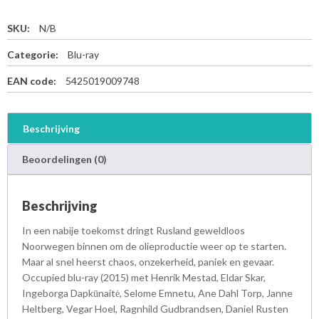
SKU:
N/B
Categorie:
Blu-ray
EAN code:
5425019009748
Beschrijving
Beoordelingen (0)
Beschrijving
In een nabije toekomst dringt Rusland geweldloos
Noorwegen binnen om de olieproductie weer op te starten.
Maar al snel heerst chaos, onzekerheid, paniek en gevaar.
Occupied blu-ray (2015) met Henrik Mestad, Eldar Skar,
Ingeborga Dapkūnaitė, Selome Emnetu, Ane Dahl Torp, Janne
Heltberg, Vegar Hoel, Ragnhild Gudbrandsen, Daniel Rusten