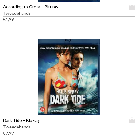
D
According to Greta – Blu-ray
i
Tweedehands
t
€
4,99
p
r
o
d
u
c
t
h
e
e
f
t
m
e
e
D
Dark Tide – Blu-ray
r
i
Tweedehands
d
t
€
9,99
e