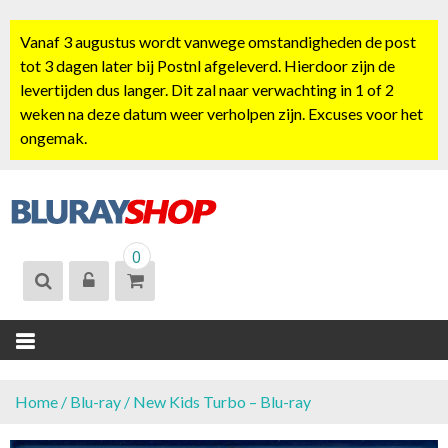
S
k
Vanaf 3 augustus wordt vanwege omstandigheden de post
i
tot 3 dagen later bij Postnl afgeleverd. Hierdoor zijn de
p
levertijden dus langer. Dit zal naar verwachting in 1 of 2
t
weken na deze datum weer verholpen zijn. Excuses voor het
o
ongemak.
c
o
n
t
BLURAYSHOP.
e
0
NL
n
t
Home
/
Blu-ray
/ New Kids Turbo – Blu-ray