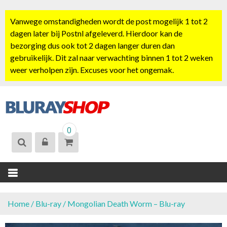
S
k
Vanwege omstandigheden wordt de post mogelijk 1 tot 2
i
dagen later bij Postnl afgeleverd. Hierdoor kan de
p
bezorging dus ook tot 2 dagen langer duren dan
t
gebruikelijk. Dit zal naar verwachting binnen 1 tot 2 weken
o
weer verholpen zijn. Excuses voor het ongemak.
c
o
n
t
BLURAYSHOP.
e
0
NL
n
t
Home
/
Blu-ray
/ Mongolian Death Worm – Blu-ray