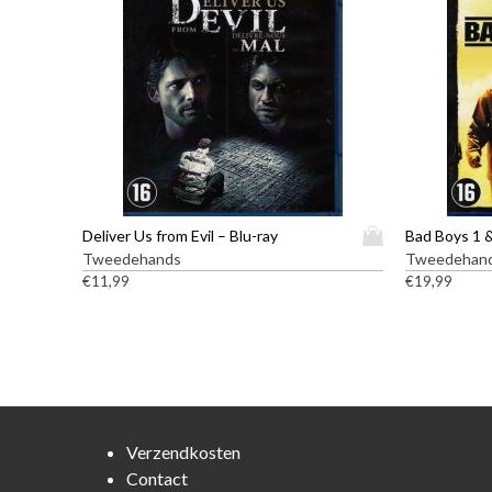
D
Deliver Us from Evil – Blu-ray
i
Tweedehands
Tweedehan
t
€
11,99
€
19,99
p
r
o
d
u
c
t
Verzendkosten
h
Contact
e