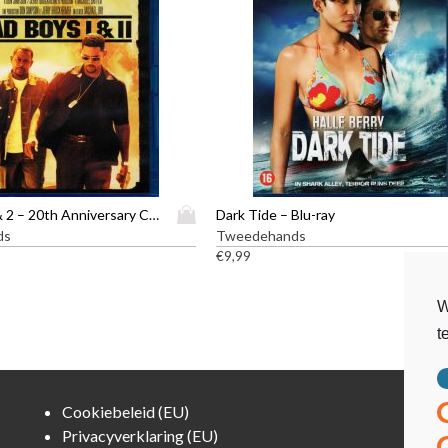
D
Bad Boys 1 & 2 – 20th Anniversary Collection – Blu-ray
Dark Tide – Blu-ray
i
ds
Tweedehands
t
€
9,99
p
r
W
o
t
d
u
c
t
Cookiebeleid (EU)
h
Privacyverklaring (EU)
e