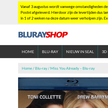
S
Vanaf 3 augustus wordt vanwege omstandigheden de po
k
Postnl afgeleverd. Hierdoor zijn de levertijden dus la
i
in 1 of 2 weken na deze datum weer verholpen zijn. E
p
t
o
c
BLURAYS
o
n
HOME
BLU-RAY
NIEUW IN SEAL
3D
t
e
n
Home
/
Blu-ray
/ Miss You Already – Blu-ray
t