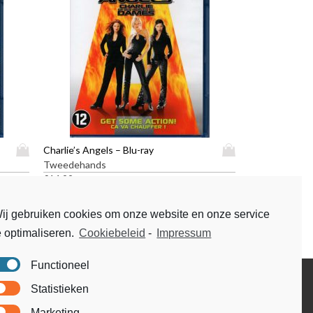
D
D
Charlie’s Angels – Blu-ray
i
i
Tweedehands
t
t
€
14,99
p
p
r
r
ij gebruiken cookies om onze website en onze service
o
o
e optimaliseren.
Cookiebeleid
-
Impressum
d
d
u
u
c
c
Functioneel
t
t
Disclaimer
Statistieken
h
h
Voorwaarden & condities
e
e
Marketing