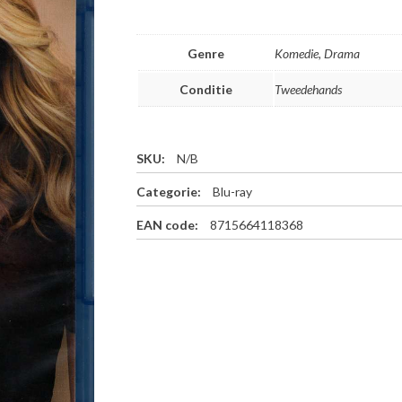
Genre
Komedie, Drama
Conditie
Tweedehands
SKU:
N/B
Categorie:
Blu-ray
EAN code:
8715664118368