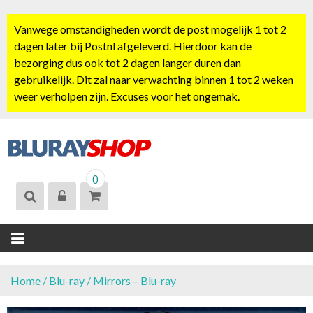
S
k
Vanwege omstandigheden wordt de post mogelijk 1 tot 2
i
dagen later bij Postnl afgeleverd. Hierdoor kan de
p
bezorging dus ook tot 2 dagen langer duren dan
t
gebruikelijk. Dit zal naar verwachting binnen 1 tot 2 weken
o
weer verholpen zijn. Excuses voor het ongemak.
c
o
n
t
BLURAYSHOP.
e
0
NL
n
t
Home
/
Blu-ray
/ Mirrors – Blu-ray