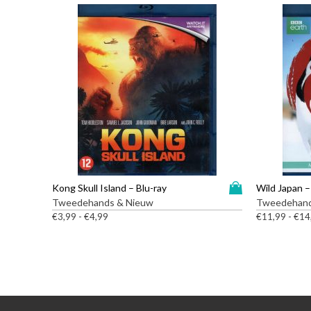
D
Kong Skull Island – Blu-ray
Wild Japan –
i
Tweedehands & Nieuw
Tweedehand
t
P
€
3,99
-
€
4,99
€
11,99
-
€
14
r
p
i
r
j
o
s
d
k
u
l
c
a