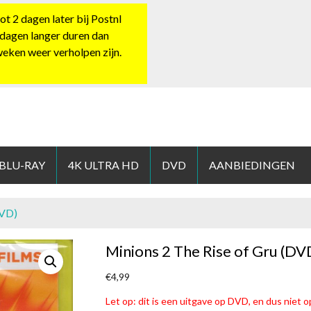
 2 dagen later bij Postnl
 dagen langer duren dan
 weken weer verholpen zijn.
HOP.NL
 BLU-RAY
4K ULTRA HD
DVD
AANBIEDINGEN
DVD)
Minions 2 The Rise of Gru (DV
€
4,99
Let op: dit is een uitgave op DVD, en dus niet op