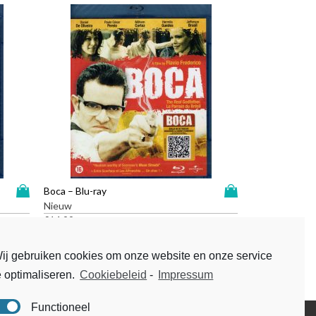
D
D
Boca – Blu-ray
i
i
Nieuw
t
t
€
14,99
p
p
r
r
ij gebruiken cookies om onze website en onze service
o
o
e optimaliseren.
Cookiebeleid
-
Impressum
d
d
u
u
c
c
Functioneel