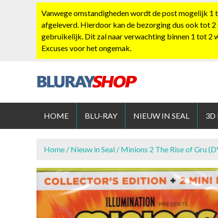
S
Vanwege omstandigheden wordt de post mogelijk 1 tot
k
afgeleverd. Hierdoor kan de bezorging dus ook tot 2
i
gebruikelijk. Dit zal naar verwachting binnen 1 tot 2
p
Excuses voor het ongemak.
t
o
c
o
BLURAYS
n
t
HOME
BLU-RAY
NIEUW IN SEAL
3D
e
n
t
Home
/
Nieuw in Seal
/ Minions 2 The Rise of Gru (