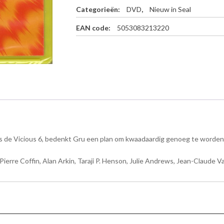
i
Categorieën:
DVD
,
Nieuw in Seal
s
e
EAN code:
5053083213220
o
f
G
r
u
(
D
V
D
)
a
 de Vicious 6, bedenkt Gru een plan om kwaadaardig genoeg te worden om
a
n
Pierre Coffin, Alan Arkin, Taraji P. Henson, Julie Andrews, Jean-Claude
t
a
l