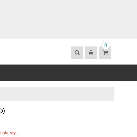
0
D)
 blu-ray.