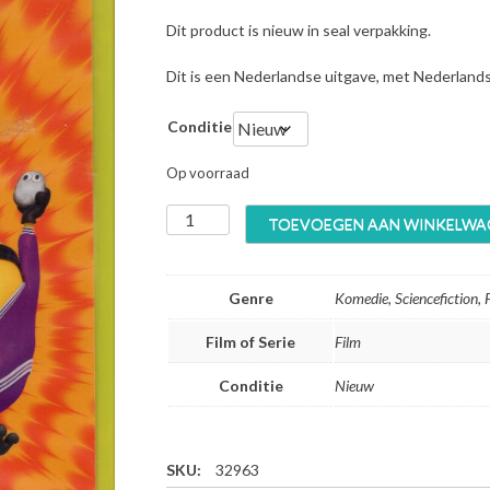
Dit product is nieuw in seal verpakking.
Dit is een Nederlandse uitgave, met Nederland
Conditie
Op voorraad
M
TOEVOEGEN AAN WINKELWA
i
n
i
Genre
Komedie, Sciencefiction, 
o
n
Film of Serie
Film
s
2
Conditie
Nieuw
T
h
e
R
SKU:
32963