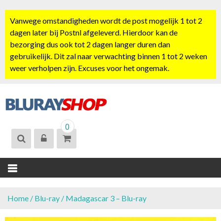
S
k
Vanwege omstandigheden wordt de post mogelijk 1 tot 2
i
dagen later bij Postnl afgeleverd. Hierdoor kan de
p
bezorging dus ook tot 2 dagen langer duren dan
t
gebruikelijk. Dit zal naar verwachting binnen 1 tot 2 weken
o
weer verholpen zijn. Excuses voor het ongemak.
c
o
n
t
BLURAYSHOP.
e
0
NL
n
t
Home
/
Blu-ray
/ Madagascar 3 – Blu-ray