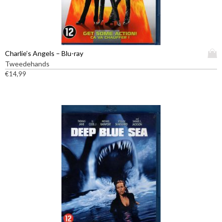
D
Charlie’s Angels – Blu-ray
i
Tweedehands
t
€
14,99
p
r
o
d
u
c
t
h
e
e
f
t
m
e