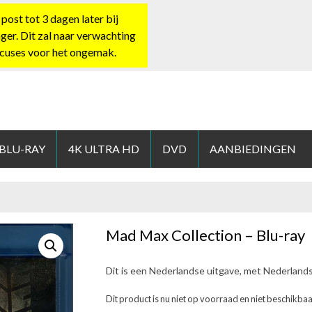
st tot 3 dagen later bij
nger. Dit zal naar verwachting
xcuses voor het ongemak.
HOP.NL
 BLU-RAY
4K ULTRA HD
DVD
AANBIEDINGEN
Mad Max Collection – Blu-ray
Dit is een Nederlandse uitgave, met Nederland
Dit product is nu niet op voorraad en niet beschikbaa