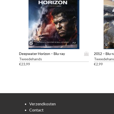
D
Deepwater Horizon – Blu-ray
2012 – Blu-r
i
Tweedehands
Tweedehan
t
€
23,99
€
2,99
p
r
o
d
u
c
t
Verzendkosten
h
Contact
e