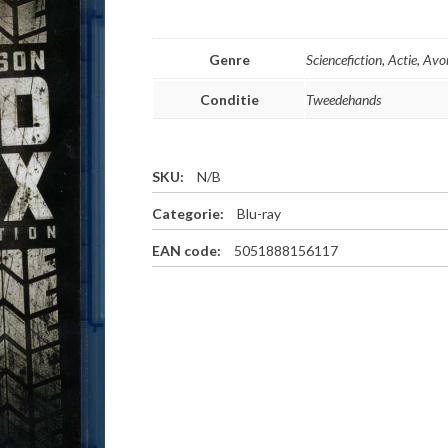
Genre
Sciencefiction, Actie, Avo
Conditie
Tweedehands
SKU:
N/B
Categorie:
Blu-ray
EAN code:
5051888156117