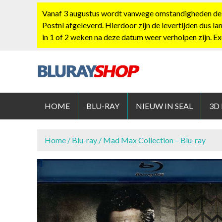
S
Vanaf 3 augustus wordt vanwege omstandigheden de po
k
Postnl afgeleverd. Hierdoor zijn de levertijden dus la
i
in 1 of 2 weken na deze datum weer verholpen zijn. E
p
t
o
c
BLURAYS
o
n
HOME
BLU-RAY
NIEUW IN SEAL
3D
t
e
n
Home
/
Blu-ray
/ Mad Max Collection – Blu-ray
t