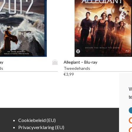
D
ay
Allegiant – Blu-ray
i
ds
Tweedehands
t
€
3,99
p
r
W
o
t
d
u
c
t
Cookiebeleid (EU)
h
Privacyverklaring (EU)
e