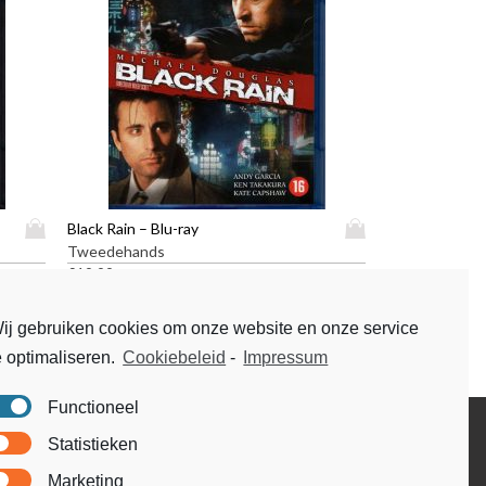
D
D
Black Rain – Blu-ray
i
i
Tweedehands
t
t
€
19,99
p
p
r
r
ij gebruiken cookies om onze website en onze service
o
o
e optimaliseren.
Cookiebeleid
-
Impressum
d
d
u
u
c
c
Functioneel
t
t
Disclaimer
Statistieken
h
h
Voorwaarden & condities
e
e
Marketing