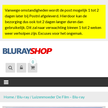
S
k
Vanwege omstandigheden wordt de post mogelijk 1 tot 2
i
dagen later bij Postnl afgeleverd. Hierdoor kan de
p
bezorging dus ook tot 2 dagen langer duren dan
t
gebruikelijk. Dit zal naar verwachting binnen 1 tot 2 weken
o
weer verholpen zijn. Excuses voor het ongemak.
c
o
n
t
BLURAYSHOP.
e
0
NL
n
t
Home
/
Blu-ray
/ Luizenmoeder De Film – Blu-ray