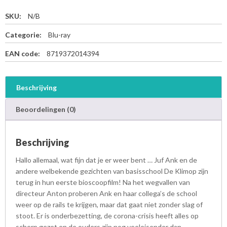
SKU:
N/B
Categorie:
Blu-ray
EAN code:
8719372014394
Beschrijving
Beoordelingen (0)
Beschrijving
Hallo allemaal, wat fijn dat je er weer bent … Juf Ank en de
andere welbekende gezichten van basisschool De Klimop zijn
terug in hun eerste bioscoopfilm! Na het wegvallen van
directeur Anton proberen Ank en haar collega’s de school
weer op de rails te krijgen, maar dat gaat niet zonder slag of
stoot. Er is onderbezetting, de corona-crisis heeft alles op
scherp gezet en de ouders zijn nog veeleisender dan