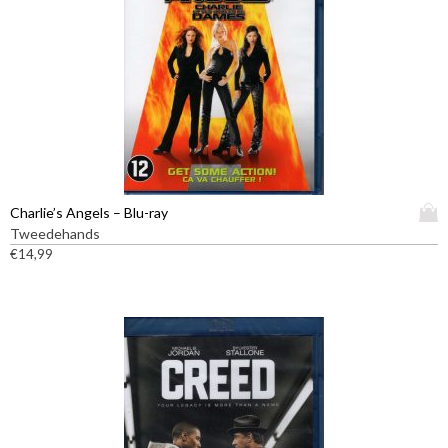
D
Charlie’s Angels – Blu-ray
i
Tweedehands
t
€
14,99
p
r
o
d
u
c
t
h
e