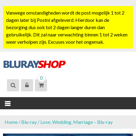
S
k
Vanwege omstandigheden wordt de post mogelijk 1 tot 2
i
dagen later bij Postnl afgeleverd. Hierdoor kan de
p
bezorging dus ook tot 2 dagen langer duren dan
t
gebruikelijk. Dit zal naar verwachting binnen 1 tot 2 weken
o
weer verholpen zijn. Excuses voor het ongemak.
c
o
n
t
BLURAYSHOP.
e
0
NL
n
t
Home
/
Blu-ray
/ Love, Wedding, Marriage – Blu-ray