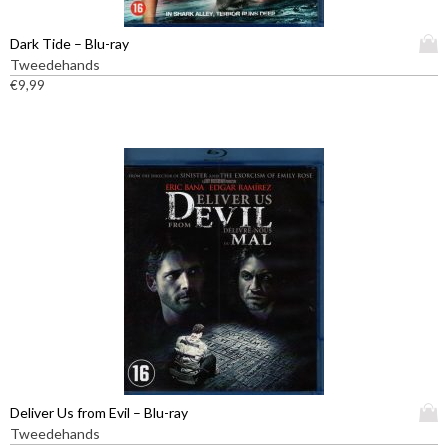
D
Dark Tide – Blu-ray
i
Tweedehands
t
€
9,99
p
r
o
d
u
c
t
h
e
e
f
t
m
e
e
D
Deliver Us from Evil – Blu-ray
r
i
Tweedehands
d