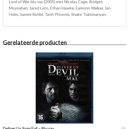
Lord of War blu-ray (2005) met Nicolas Cage, Bridget
Moynahan, Jared Leto, Ethan Hawke, Eamonn Walker, Ian
Holm, Sammi Rotibi, Tanit Phoenix, Shake Tukhmanyan.
Gerelateerde producten
D
Deliver Us from Evil – Blu-ray