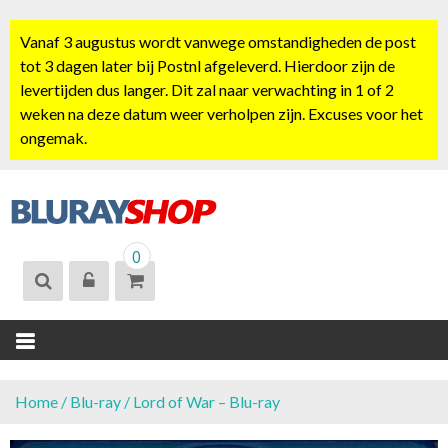
S
k
Vanaf 3 augustus wordt vanwege omstandigheden de post
i
tot 3 dagen later bij Postnl afgeleverd. Hierdoor zijn de
p
levertijden dus langer. Dit zal naar verwachting in 1 of 2
t
weken na deze datum weer verholpen zijn. Excuses voor het
o
ongemak.
c
o
n
t
BLURAYSHOP.
e
0
NL
n
t
Home
/
Blu-ray
/ Lord of War – Blu-ray