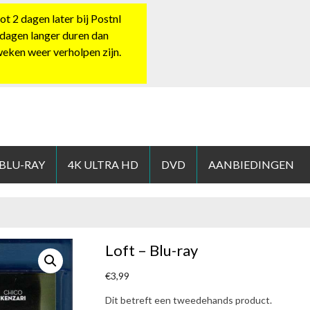
 2 dagen later bij Postnl
 dagen langer duren dan
 weken weer verholpen zijn.
HOP.NL
 BLU-RAY
4K ULTRA HD
DVD
AANBIEDINGEN
Loft – Blu-ray
€
3,99
Dit betreft een tweedehands product.