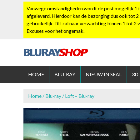
S
Vanwege omstandigheden wordt de post mogelijk 1 tot
k
afgeleverd. Hierdoor kan de bezorging dus ook tot 2
i
gebruikelijk. Dit zal naar verwachting binnen 1 tot 2
p
Excuses voor het ongemak.
t
o
c
o
BLURAYS
n
t
HOME
BLU-RAY
NIEUW IN SEAL
3D
e
n
t
Home
/
Blu-ray
/ Loft – Blu-ray