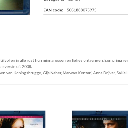
a
n
EAN code:
5051888075975
t
a
l
jlvol en in alle rust hun minnaressen en liefjes ontvangen. Een prima re
e versie uit 2008.
oen van Koningsbrugge, Gijs Naber, Marwan Kenzari, Anna Drijver, Sallie