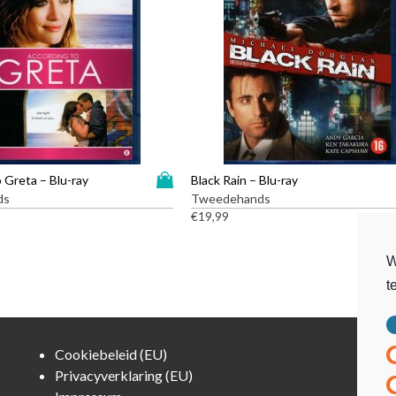
D
 Greta – Blu-ray
Black Rain – Blu-ray
i
ds
Tweedehands
t
€
19,99
p
r
W
o
t
d
u
c
t
Cookiebeleid (EU)
h
Privacyverklaring (EU)
e