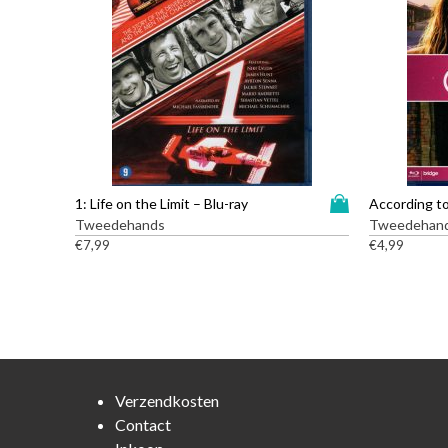
D
1: Life on the Limit – Blu-ray
According to
i
Tweedehands
Tweedehan
t
€
7,99
€
4,99
p
r
o
d
u
c
t
Verzendkosten
h
Contact
e