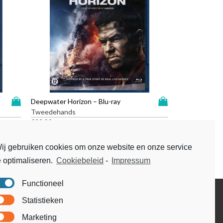
D
D
Deepwater Horizon – Blu-ray
i
i
Tweedehands
t
t
€
23,99
p
p
r
r
ij gebruiken cookies om onze website en onze service
o
o
e optimaliseren.
Cookiebeleid
-
Impressum
d
d
u
u
c
c
Functioneel
t
t
Disclaimer
Statistieken
h
h
Voorwaarden & condities
e
e
Marketing