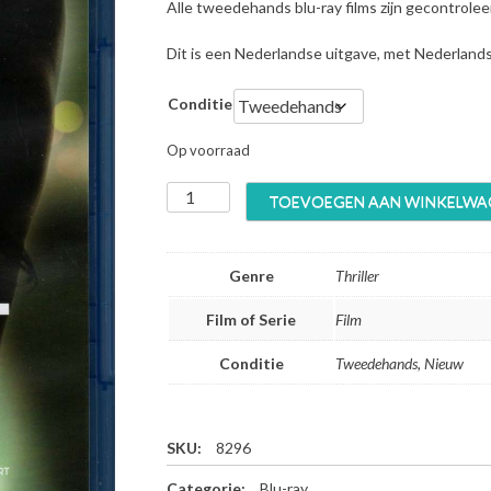
Alle tweedehands blu-ray films zijn gecontrole
Dit is een Nederlandse uitgave, met Nederland
Conditie
Op voorraad
L
TOEVOEGEN AAN WINKELWA
o
f
t
Genre
Thriller
-
B
Film of Serie
Film
l
u
Conditie
Tweedehands, Nieuw
-
r
a
y
SKU:
8296
a
Categorie:
Blu-ray