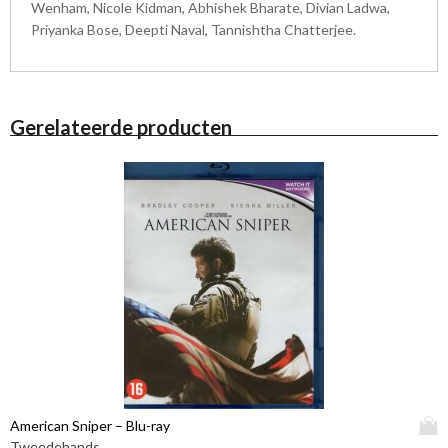
Wenham, Nicole Kidman, Abhishek Bharate, Divian Ladwa,
Priyanka Bose, Deepti Naval, Tannishtha Chatterjee.
Gerelateerde producten
D
American Sniper – Blu-ray
i
Tweedehands