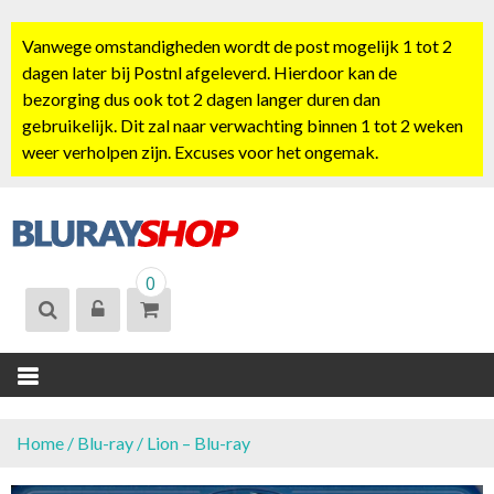
S
k
Vanwege omstandigheden wordt de post mogelijk 1 tot 2
i
dagen later bij Postnl afgeleverd. Hierdoor kan de
p
bezorging dus ook tot 2 dagen langer duren dan
t
gebruikelijk. Dit zal naar verwachting binnen 1 tot 2 weken
o
weer verholpen zijn. Excuses voor het ongemak.
c
o
n
t
BLURAYSHOP.
e
0
NL
n
t
Home
/
Blu-ray
/ Lion – Blu-ray