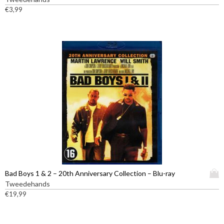
t
€
3,99
p
r
o
d
u
c
t
h
e
e
f
t
m
e
e
D
Bad Boys 1 & 2 – 20th Anniversary Collection – Blu-ray
r
i
Tweedehands
d
t
€
19,99
e
p
r
r
e