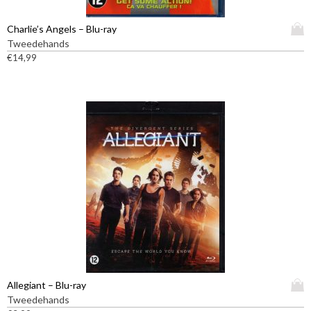
D
Charlie’s Angels – Blu-ray
i
Tweedehands
t
€
14,99
p
r
o
d
u
c
t
h
e
e
f
t
m
e
e
D
Allegiant – Blu-ray
r
i
Tweedehands
d