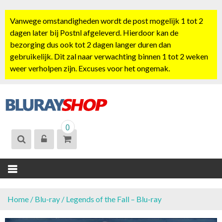
S
k
Vanwege omstandigheden wordt de post mogelijk 1 tot 2
i
dagen later bij Postnl afgeleverd. Hierdoor kan de
p
bezorging dus ook tot 2 dagen langer duren dan
t
gebruikelijk. Dit zal naar verwachting binnen 1 tot 2 weken
o
weer verholpen zijn. Excuses voor het ongemak.
c
o
n
t
BLURAYSHOP.
e
0
NL
n
t
Home
/
Blu-ray
/ Legends of the Fall – Blu-ray