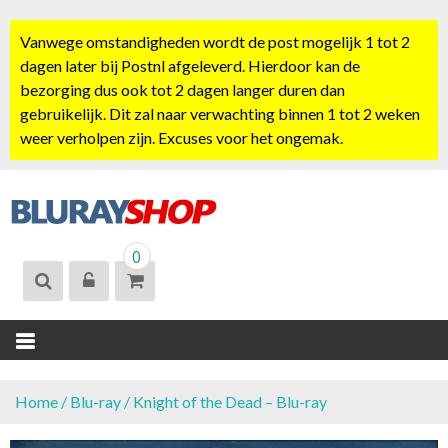
S
k
Vanwege omstandigheden wordt de post mogelijk 1 tot 2
i
dagen later bij Postnl afgeleverd. Hierdoor kan de
p
bezorging dus ook tot 2 dagen langer duren dan
t
gebruikelijk. Dit zal naar verwachting binnen 1 tot 2 weken
o
weer verholpen zijn. Excuses voor het ongemak.
c
o
n
t
BLURAYSHOP.
e
0
NL
n
t
Home
/
Blu-ray
/ Knight of the Dead – Blu-ray