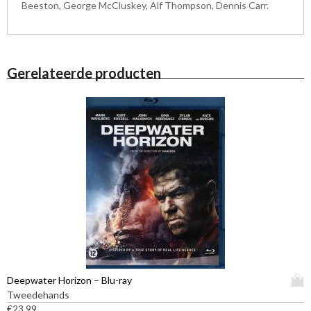
Beeston, George McCluskey, Alf Thompson, Dennis Carr.
Gerelateerde producten
D
Deepwater Horizon – Blu-ray
i
Tweedehands
t
€
23,99