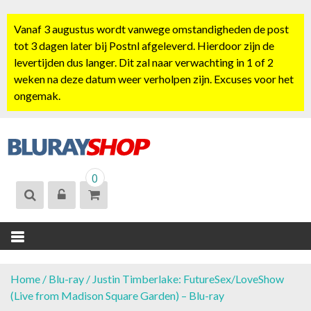
S
k
Vanaf 3 augustus wordt vanwege omstandigheden de post
i
tot 3 dagen later bij Postnl afgeleverd. Hierdoor zijn de
p
levertijden dus langer. Dit zal naar verwachting in 1 of 2
t
weken na deze datum weer verholpen zijn. Excuses voor het
o
ongemak.
c
o
n
t
BLURAYSHOP.
e
0
NL
n
t
Home
/
Blu-ray
/ Justin Timberlake: FutureSex/LoveShow
(Live from Madison Square Garden) – Blu-ray