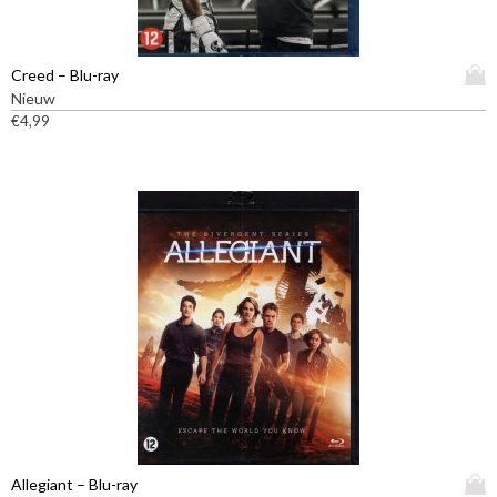
D
Creed – Blu-ray
i
Nieuw
t
€
4,99
p
r
o
d
u
c
t
h
e
e
f
t
m
e
e
D
Allegiant – Blu-ray
r