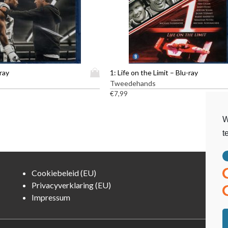
D
ray
1: Life on the Limit – Blu-ray
i
Tweedehands
t
€
7,99
p
r
W
o
t
d
u
c
t
Cookiebeleid (EU)
h
Privacyverklaring (EU)
e
Impressum
e
f
t