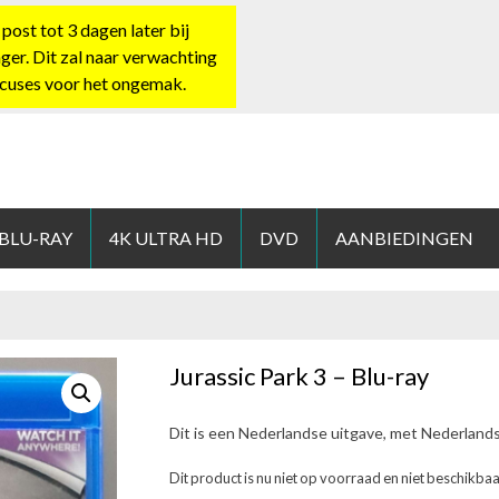
st tot 3 dagen later bij
nger. Dit zal naar verwachting
xcuses voor het ongemak.
HOP.NL
 BLU-RAY
4K ULTRA HD
DVD
AANBIEDINGEN
Jurassic Park 3 – Blu-ray
Dit is een Nederlandse uitgave, met Nederland
Dit product is nu niet op voorraad en niet beschikbaa