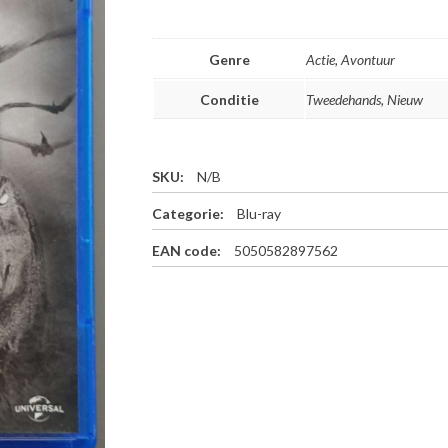
Genre
Actie, Avontuur
Conditie
Tweedehands, Nieuw
SKU:
N/B
Categorie:
Blu-ray
EAN code:
5050582897562