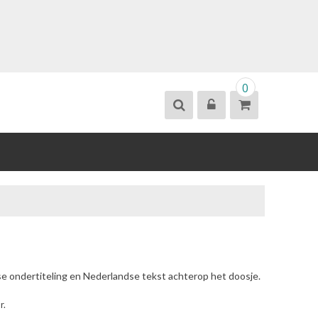
0
se ondertiteling en Nederlandse tekst achterop het doosje.
r.