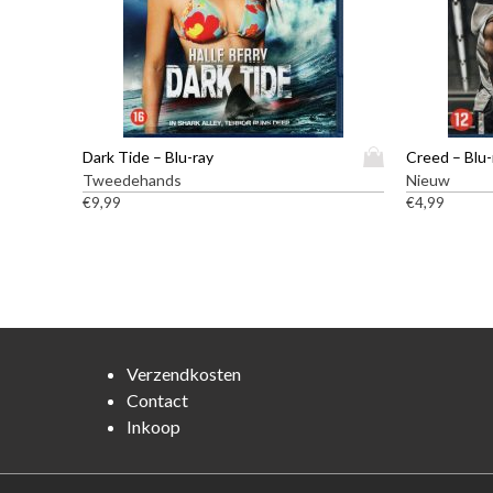
D
Dark Tide – Blu-ray
Creed – Blu-
i
Tweedehands
Nieuw
t
€
9,99
€
4,99
p
r
o
d
u
c
t
Verzendkosten
h
Contact
e
Inkoop
e
f
t