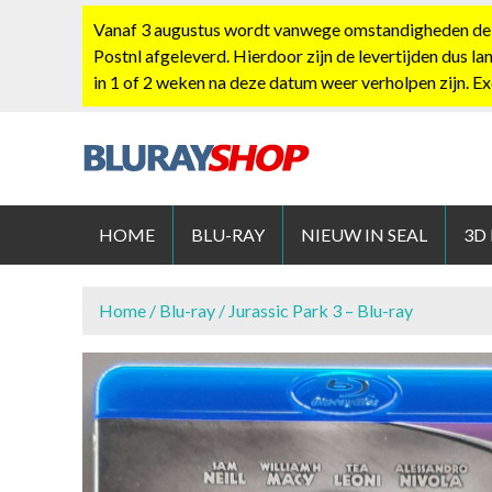
S
Vanaf 3 augustus wordt vanwege omstandigheden de po
k
Postnl afgeleverd. Hierdoor zijn de levertijden dus la
i
in 1 of 2 weken na deze datum weer verholpen zijn. E
p
t
o
c
BLURAYS
o
n
HOME
BLU-RAY
NIEUW IN SEAL
3D
t
e
n
Home
/
Blu-ray
/ Jurassic Park 3 – Blu-ray
t