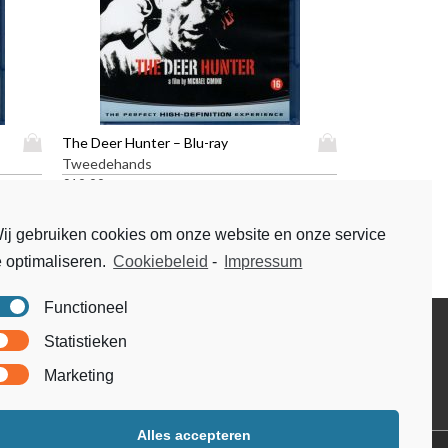
D
D
The Deer Hunter – Blu-ray
i
i
Tweedehands
t
t
€
19,99
p
p
r
r
ij gebruiken cookies om onze website en onze service
o
o
e optimaliseren.
Cookiebeleid
-
Impressum
d
d
u
u
c
c
Functioneel
t
t
Disclaimer
Statistieken
h
h
Voorwaarden & condities
e
e
Marketing
e
e
f
f
t
t
Alles accepteren