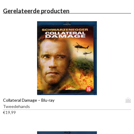
Gerelateerde producten
D
Collateral Damage – Blu-ray
i
Tweedehands
t
€
19,99
p
r
o