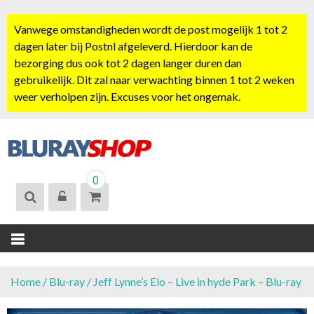
S
k
Vanwege omstandigheden wordt de post mogelijk 1 tot 2
i
dagen later bij Postnl afgeleverd. Hierdoor kan de
p
bezorging dus ook tot 2 dagen langer duren dan
t
gebruikelijk. Dit zal naar verwachting binnen 1 tot 2 weken
o
weer verholpen zijn. Excuses voor het ongemak.
c
o
n
t
BLURAYSHOP.
e
0
NL
n
t
Home
/
Blu-ray
/ Jeff Lynne’s Elo – Live in hyde Park – Blu-ray