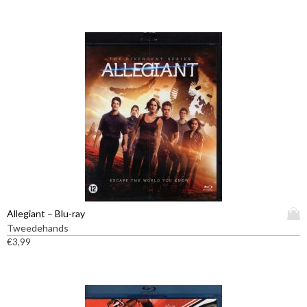
p
r
r
e
o
v
d
a
u
r
c
i
t
a
h
t
e
i
e
e
f
s
t
.
m
D
e
e
e
z
D
Allegiant – Blu-ray
r
e
i
Tweedehands
d
o
t
€
3,99
e
p
p
r
t
r
e
i
o
v
e
d
a