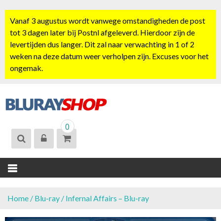
S
k
Vanaf 3 augustus wordt vanwege omstandigheden de post
i
tot 3 dagen later bij Postnl afgeleverd. Hierdoor zijn de
p
levertijden dus langer. Dit zal naar verwachting in 1 of 2
t
weken na deze datum weer verholpen zijn. Excuses voor het
o
ongemak.
c
o
n
t
BLURAYSHOP.
e
0
NL
n
t
Home
/
Blu-ray
/ Infernal Affairs – Blu-ray