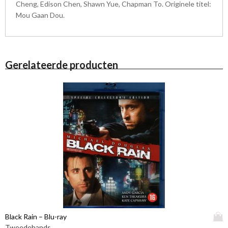
Cheng, Edison Chen, Shawn Yue, Chapman To. Originele titel:
Mou Gaan Dou.
Gerelateerde producten
D
Black Rain – Blu-ray
i
Tweedehands