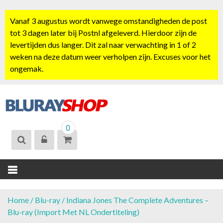
S
k
Vanaf 3 augustus wordt vanwege omstandigheden de post
i
tot 3 dagen later bij Postnl afgeleverd. Hierdoor zijn de
p
levertijden dus langer. Dit zal naar verwachting in 1 of 2
t
weken na deze datum weer verholpen zijn. Excuses voor het
o
ongemak.
c
o
n
t
BLURAYSHOP.
e
0
NL
n
t
Home
/
Blu-ray
/ Indiana Jones The Complete Adventures –
Blu-ray (Import Met NL Ondertiteling)