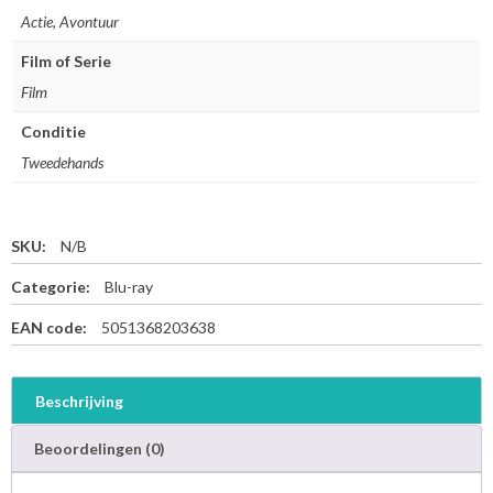
Actie, Avontuur
Film of Serie
Film
Conditie
Tweedehands
SKU:
N/B
Categorie:
Blu-ray
EAN code:
5051368203638
Beschrijving
Beoordelingen (0)