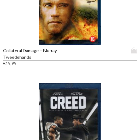
D
Collateral Damage – Blu-ray
i
Tweedehands
t
€
19,99
p
r
o
d
u
c
t
h
e
e
f