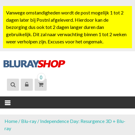
S
k
Vanwege omstandigheden wordt de post mogelijk 1 tot 2
i
dagen later bij Postnl afgeleverd. Hierdoor kan de
p
bezorging dus ook tot 2 dagen langer duren dan
t
gebruikelijk. Dit zal naar verwachting binnen 1 tot 2 weken
o
weer verholpen zijn. Excuses voor het ongemak.
c
o
n
t
BLURAYSHOP.
e
0
NL
n
t
Home
/
Blu-ray
/ Independence Day: Resurgence 3D + Blu-
ray