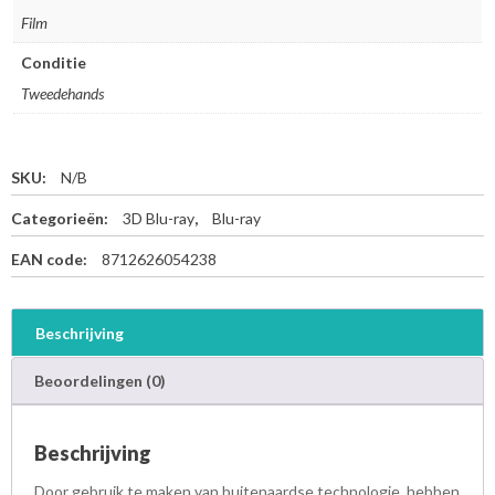
Film
Conditie
Tweedehands
SKU:
N/B
Categorieën:
3D Blu-ray
,
Blu-ray
EAN code:
8712626054238
Beschrijving
Beoordelingen (0)
Beschrijving
Door gebruik te maken van buitenaardse technologie, hebben