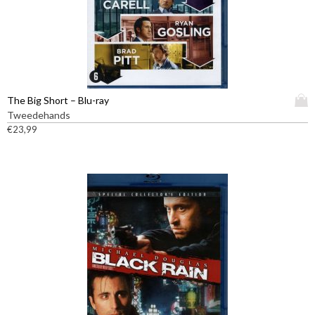
D
The Big Short – Blu-ray
i
Tweedehands
t
€
23,99
p
r
o
d
u
c
t
h
e
e
f
t