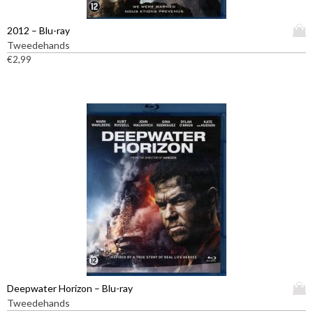
D
2012 – Blu-ray
i
Tweedehands
t
€
2,99
p
r
o
d
u
c
t
h
e
e
f
t
m
e
e
D
Deepwater Horizon – Blu-ray
r
i
Tweedehands
d