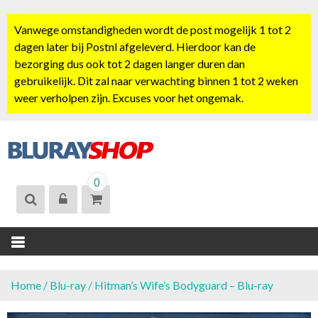
S
k
Vanwege omstandigheden wordt de post mogelijk 1 tot 2
i
dagen later bij Postnl afgeleverd. Hierdoor kan de
p
bezorging dus ook tot 2 dagen langer duren dan
t
gebruikelijk. Dit zal naar verwachting binnen 1 tot 2 weken
o
weer verholpen zijn. Excuses voor het ongemak.
c
o
n
t
BLURAYSHOP.
e
0
NL
n
t
Home
/
Blu-ray
/ Hitman’s Wife’s Bodyguard – Blu-ray