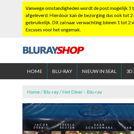
S
Vanwege omstandigheden wordt de post mogelijk 1 tot
k
afgeleverd. Hierdoor kan de bezorging dus ook tot 2
i
gebruikelijk. Dit zal naar verwachting binnen 1 tot 2
p
Excuses voor het ongemak.
t
o
c
o
BLURAYS
n
t
HOME
BLU-RAY
NIEUW IN SEAL
3D
e
n
t
Home
/
Blu-ray
/ Het Diner – Blu-ray