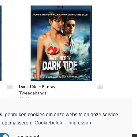
D
D
Dark Tide – Blu-ray
i
i
Tweedehands
t
t
€
9,99
p
p
r
r
ij gebruiken cookies om onze website en onze service
o
o
e optimaliseren.
Cookiebeleid
-
Impressum
d
d
u
u
c
c
Functioneel