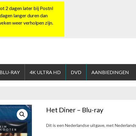
 2 dagen later bij Postnl
 dagen langer duren dan
 weken weer verholpen zijn.
HOP.NL
 BLU-RAY
4K ULTRA HD
DVD
AANBIEDINGEN
Het Diner – Blu-ray
Dit is een Nederlandse uitgave, met Nederland