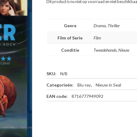
Dit product is nu niet op voorraad en niet beschikbaa
Genre
Drama, Thriller
Film of Serie
Film
Conditie
Tweedehands, Nieuw
SKU:
N/B
Categorieën:
Blu-ray
,
Nieuw in Seal
EAN code:
8716777949092