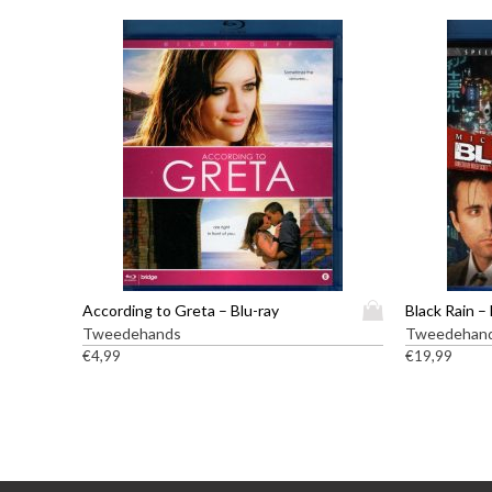
D
According to Greta – Blu-ray
Black Rain –
i
Tweedehands
Tweedehan
t
€
4,99
€
19,99
p
r
o
d
u
c