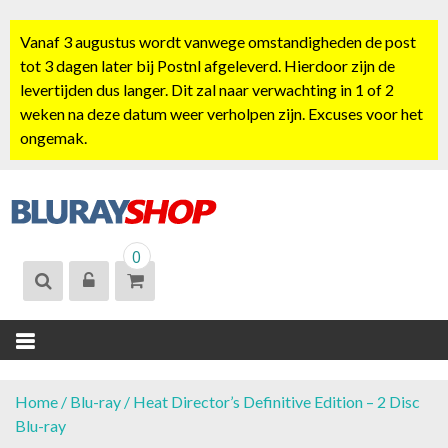
S
k
Vanaf 3 augustus wordt vanwege omstandigheden de post
i
tot 3 dagen later bij Postnl afgeleverd. Hierdoor zijn de
p
levertijden dus langer. Dit zal naar verwachting in 1 of 2
t
weken na deze datum weer verholpen zijn. Excuses voor het
o
ongemak.
c
o
n
t
BLURAYSHOP.
e
0
NL
n
t
Home
/
Blu-ray
/ Heat Director’s Definitive Edition – 2 Disc
Blu-ray