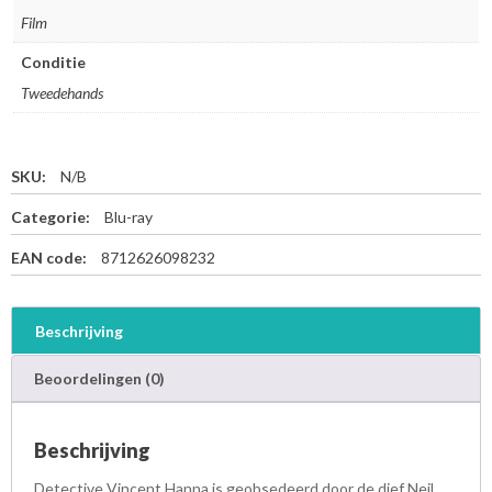
Film
Conditie
Tweedehands
SKU:
N/B
Categorie:
Blu-ray
EAN code:
8712626098232
Beschrijving
Beoordelingen (0)
Beschrijving
Detective Vincent Hanna is geobsedeerd door de dief Neil