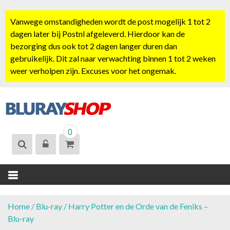
S
k
Vanwege omstandigheden wordt de post mogelijk 1 tot 2
i
dagen later bij Postnl afgeleverd. Hierdoor kan de
p
bezorging dus ook tot 2 dagen langer duren dan
t
gebruikelijk. Dit zal naar verwachting binnen 1 tot 2 weken
o
weer verholpen zijn. Excuses voor het ongemak.
c
o
n
t
BLURAYSHOP.
e
0
NL
n
t
Home
/
Blu-ray
/ Harry Potter en de Orde van de Feniks –
Blu-ray