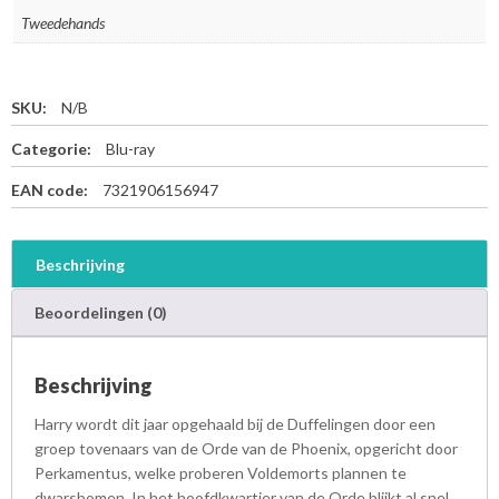
Tweedehands
SKU:
N/B
Categorie:
Blu-ray
EAN code:
7321906156947
Beschrijving
Beoordelingen (0)
Beschrijving
Harry wordt dit jaar opgehaald bij de Duffelingen door een
groep tovenaars van de Orde van de Phoenix, opgericht door
Perkamentus, welke proberen Voldemorts plannen te
dwarsbomen. In het hoofdkwartier van de Orde blijkt al snel