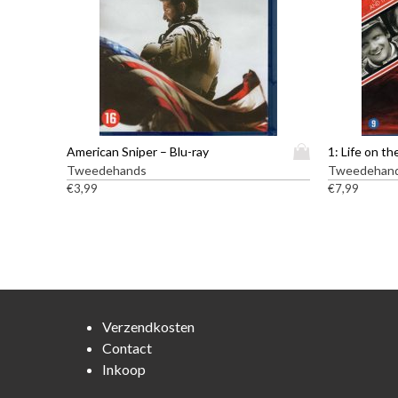
D
American Sniper – Blu-ray
1: Life on th
i
Tweedehands
Tweedehan
t
€
3,99
€
7,99
p
r
o
d
u
c
t
Verzendkosten
h
Contact
e
Inkoop
e
f