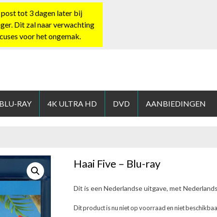
st tot 3 dagen later bij
nger. Dit zal naar verwachting
xcuses voor het ongemak.
HOP.NL
 BLU-RAY
4K ULTRA HD
DVD
AANBIEDINGEN
Haai Five – Blu-ray
Dit is een Nederlandse uitgave, met Nederland
Dit product is nu niet op voorraad en niet beschikbaa