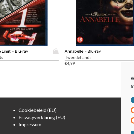
D
e Limit – Blu-ray
Annabelle – Blu-ray
i
ds
Tweedehands
t
€
4,99
p
r
W
o
t
d
u
c
t
Cookiebeleid (EU)
h
Privacyverklaring (EU)
e
Impressum
e
f