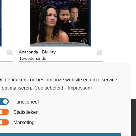
D
D
Anaconda – Blu-ray
i
i
Tweedehands
t
t
€
24,99
p
p
r
r
ij gebruiken cookies om onze website en onze service
o
o
e optimaliseren.
Cookiebeleid
-
Impressum
d
d
u
u
c
c
Functioneel
t
t
Disclaimer
Statistieken
h
h
Voorwaarden & condities
e
e
Marketing
e
e
f
f