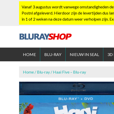
S
Vanaf 3 augustus wordt vanwege omstandigheden de po
k
Postnl afgeleverd. Hierdoor zijn de levertijden dus la
i
in 1 of 2 weken na deze datum weer verholpen zijn. E
p
t
o
c
BLURAYS
o
n
HOME
BLU-RAY
NIEUW IN SEAL
3D
t
e
n
Home
/
Blu-ray
/ Haai Five – Blu-ray
t