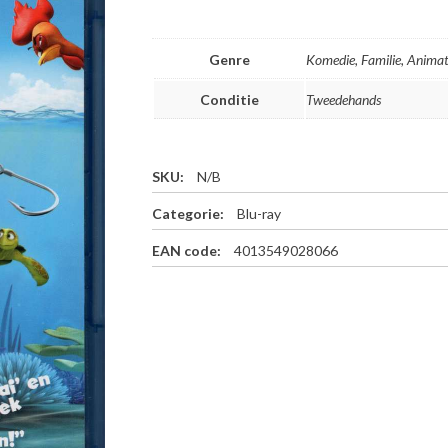
Genre
Komedie, Familie, Animat
Conditie
Tweedehands
SKU:
N/B
Categorie:
Blu-ray
EAN code:
4013549028066