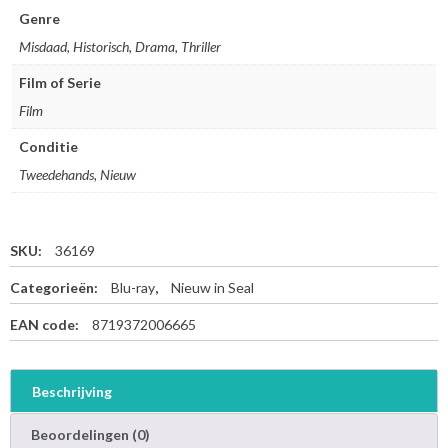
t
Genre
i
Misdaad, Historisch, Drama, Thriller
-
B
Film of Serie
l
Film
u
-
Conditie
r
a
Tweedehands, Nieuw
y
a
a
SKU:
36169
n
t
Categorieën:
Blu-ray
,
Nieuw in Seal
a
l
EAN code:
8719372006665
Beschrijving
Beoordelingen (0)