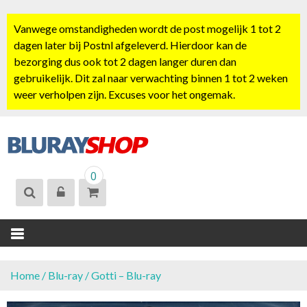
S
k
Vanwege omstandigheden wordt de post mogelijk 1 tot 2
i
dagen later bij Postnl afgeleverd. Hierdoor kan de
p
bezorging dus ook tot 2 dagen langer duren dan
t
gebruikelijk. Dit zal naar verwachting binnen 1 tot 2 weken
o
weer verholpen zijn. Excuses voor het ongemak.
c
o
n
t
BLURAYSHOP.
e
0
NL
n
t
Home
/
Blu-ray
/ Gotti – Blu-ray