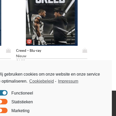
D
D
Creed – Blu-ray
i
i
Nieuw
t
t
€
4,99
p
p
r
r
ij gebruiken cookies om onze website en onze service
o
o
e optimaliseren.
Cookiebeleid
-
Impressum
d
d
u
u
c
c
Functioneel
t
t
Disclaimer
Statistieken
h
h
Voorwaarden & condities
e
e
Marketing
e
e