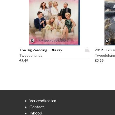
D
The Big Wedding – Blu-ray
2012 – Blu-r
i
Tweedehands
Tweedehan
t
€
3,49
€
2,99
p
r
o
d
u
c
t
Verzendkosten
h
Contact
e
Inkoop
e