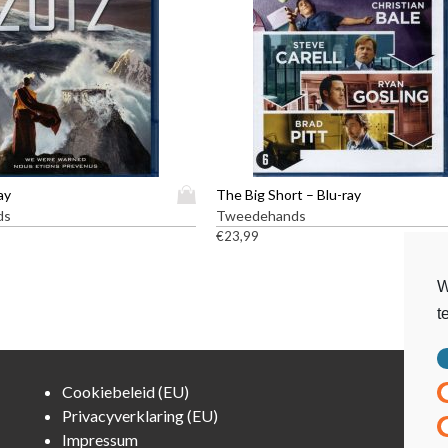
D
ay
The Big Short – Blu-ray
i
ds
Tweedehands
t
€
23,99
p
r
W
o
t
d
u
c
t
Cookiebeleid (EU)
h
Privacyverklaring (EU)
e
Impressum
e