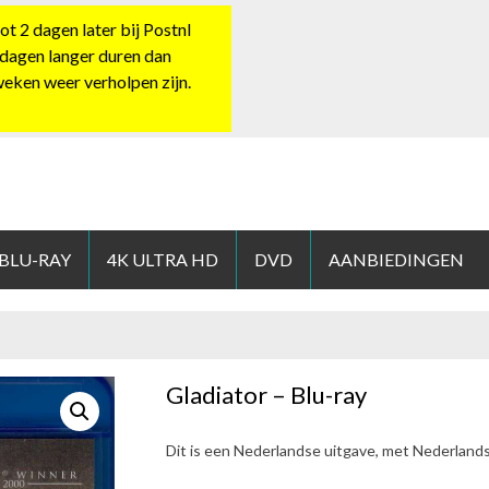
 2 dagen later bij Postnl
 dagen langer duren dan
 weken weer verholpen zijn.
HOP.NL
 BLU-RAY
4K ULTRA HD
DVD
AANBIEDINGEN
Gladiator – Blu-ray
Dit is een Nederlandse uitgave, met Nederland