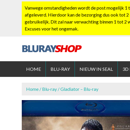
S
Vanwege omstandigheden wordt de post mogelijk 1 tot
k
afgeleverd. Hierdoor kan de bezorging dus ook tot 2
i
gebruikelijk. Dit zal naar verwachting binnen 1 tot 2
p
Excuses voor het ongemak.
t
o
c
o
BLURAYS
n
t
HOME
BLU-RAY
NIEUW IN SEAL
3D
e
n
t
Home
/
Blu-ray
/ Gladiator – Blu-ray