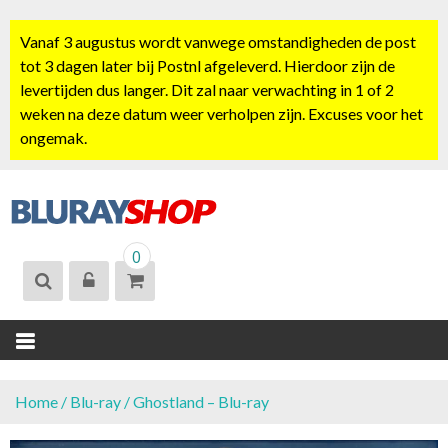
S
k
Vanaf 3 augustus wordt vanwege omstandigheden de post
i
tot 3 dagen later bij Postnl afgeleverd. Hierdoor zijn de
p
levertijden dus langer. Dit zal naar verwachting in 1 of 2
t
weken na deze datum weer verholpen zijn. Excuses voor het
o
ongemak.
c
o
n
t
BLURAYSHOP.
e
0
NL
n
t
Home
/
Blu-ray
/ Ghostland – Blu-ray