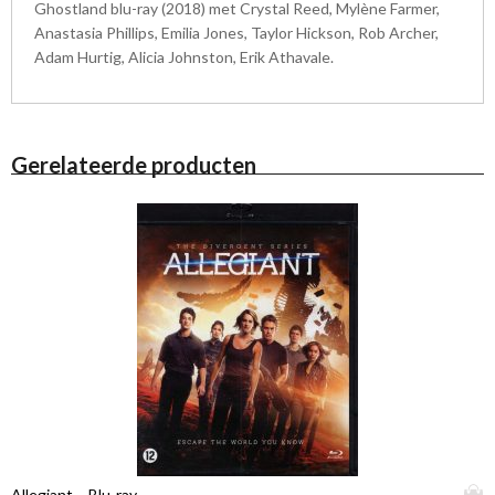
Ghostland blu-ray (2018) met Crystal Reed, Mylène Farmer,
Anastasia Phillips, Emilia Jones, Taylor Hickson, Rob Archer,
Adam Hurtig, Alicia Johnston, Erik Athavale.
Gerelateerde producten
D
Allegiant – Blu-ray