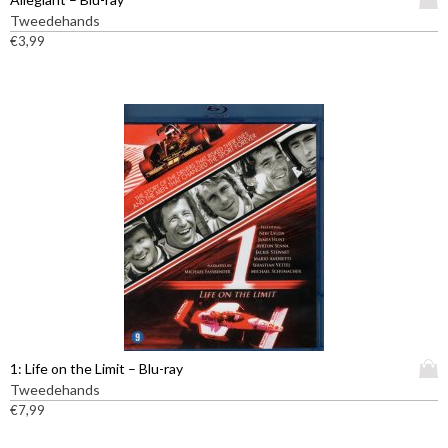
i
Tweedehands
t
€
3,99
p
r
o
d
u
c
t
h
e
e
f
t
m
e
e
D
1: Life on the Limit – Blu-ray
r
i
Tweedehands
d
t
€
7,99
e
p
r