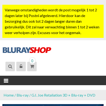
S
k
Vanwege omstandigheden wordt de post mogelijk 1 tot 2
i
dagen later bij Postnl afgeleverd. Hierdoor kan de
p
bezorging dus ook tot 2 dagen langer duren dan
t
gebruikelijk. Dit zal naar verwachting binnen 1 tot 2 weken
o
weer verholpen zijn. Excuses voor het ongemak.
c
o
n
t
BLURAYSHOP.
e
0
NL
n
t
Home
/
Blu-ray
/ G.I. Joe Retaliation 3D + Blu-ray + DVD