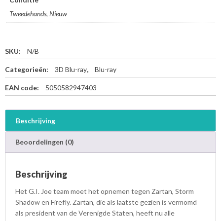
Tweedehands, Nieuw
SKU:
N/B
Categorieën:
3D Blu-ray
,
Blu-ray
EAN code:
5050582947403
Beschrijving
Beoordelingen (0)
Beschrijving
Het G.I. Joe team moet het opnemen tegen Zartan, Storm
Shadow en Firefly. Zartan, die als laatste gezien is vermomd
als president van de Verenigde Staten, heeft nu alle