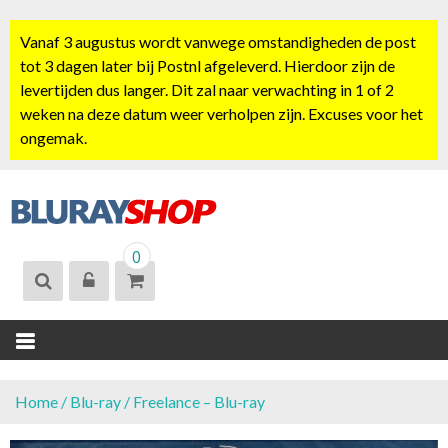
S
k
Vanaf 3 augustus wordt vanwege omstandigheden de post
i
tot 3 dagen later bij Postnl afgeleverd. Hierdoor zijn de
p
levertijden dus langer. Dit zal naar verwachting in 1 of 2
t
weken na deze datum weer verholpen zijn. Excuses voor het
o
ongemak.
c
o
n
t
BLURAYSHOP.
e
0
NL
n
t
Home
/
Blu-ray
/ Freelance – Blu-ray