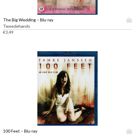
D
The Big Wedding – Blu-ray
i
Tweedehands
t
€
3,49
p
r
o
d
u
c
t
h
e
e
f
t
m
e
e
D
100 Feet – Blu-ray
r