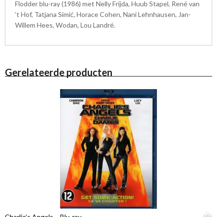
Flodder blu-ray (1986) met Nelly Frijda, Huub Stapel, René van
‘t Hof, Tatjana Simić, Horace Cohen, Nani Lehnhausen, Jan-
Willem Hees, Wodan, Lou Landré.
Gerelateerde producten
D
Charlie’s Angels – Blu-ray