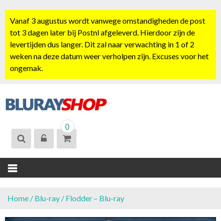
S
k
Vanaf 3 augustus wordt vanwege omstandigheden de post
i
tot 3 dagen later bij Postnl afgeleverd. Hierdoor zijn de
p
levertijden dus langer. Dit zal naar verwachting in 1 of 2
t
weken na deze datum weer verholpen zijn. Excuses voor het
o
ongemak.
c
o
n
t
BLURAYSHOP.
e
0
NL
n
t
Home
/
Blu-ray
/ Flodder – Blu-ray