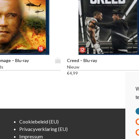
D
amage – Blu-ray
Creed – Blu-ray
i
ds
Nieuw
t
€
4,99
p
r
W
o
t
d
u
c
t
Cookiebeleid (EU)
h
Privacyverklaring (EU)
e
Impressum
e