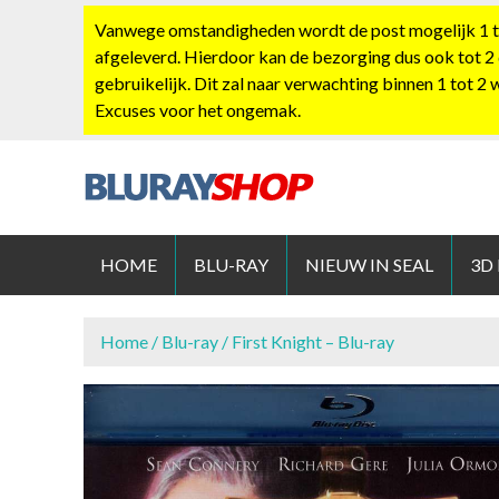
S
Vanwege omstandigheden wordt de post mogelijk 1 tot
k
afgeleverd. Hierdoor kan de bezorging dus ook tot 2
i
gebruikelijk. Dit zal naar verwachting binnen 1 tot 2
p
Excuses voor het ongemak.
t
o
c
o
BLURAYS
n
t
HOME
BLU-RAY
NIEUW IN SEAL
3D
e
n
t
Home
/
Blu-ray
/ First Knight – Blu-ray