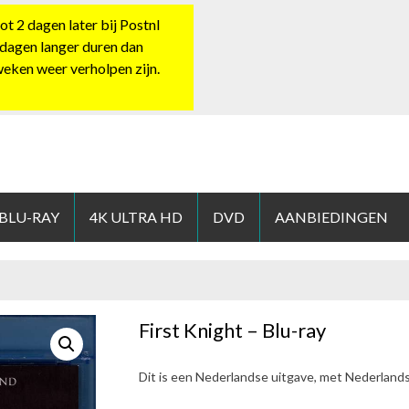
 2 dagen later bij Postnl
 dagen langer duren dan
 weken weer verholpen zijn.
HOP.NL
 BLU-RAY
4K ULTRA HD
DVD
AANBIEDINGEN
First Knight – Blu-ray
Dit is een Nederlandse uitgave, met Nederland