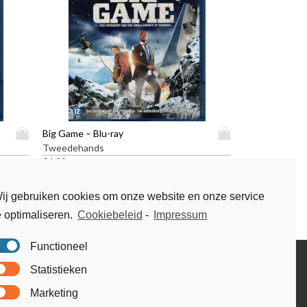
D
D
Big Game – Blu-ray
i
i
Tweedehands
t
t
€
4,99
p
p
r
r
ij gebruiken cookies om onze website en onze service
o
o
e optimaliseren.
Cookiebeleid
-
Impressum
d
d
u
u
c
c
Functioneel
t
t
Disclaimer
Statistieken
h
h
Voorwaarden & condities
e
e
Marketing
e
e