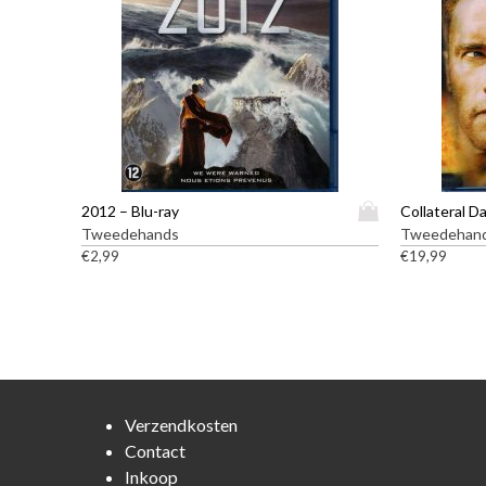
D
2012 – Blu-ray
Collateral D
i
Tweedehands
Tweedehan
t
€
2,99
€
19,99
p
r
o
d
u
c
t
Verzendkosten
h
Contact
e
Inkoop
e