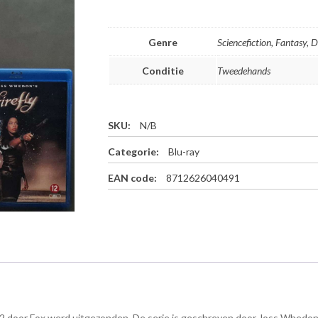
Genre
Sciencefiction, Fantasy,
Conditie
Tweedehands
SKU:
N/B
Categorie:
Blu-ray
EAN code:
8712626040491
002 door Fox werd uitgezonden. De serie is geschreven door Joss Whedon 