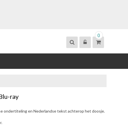
0
Blu-ray
se ondertiteling en Nederlandse tekst achterop het doosje.
r.