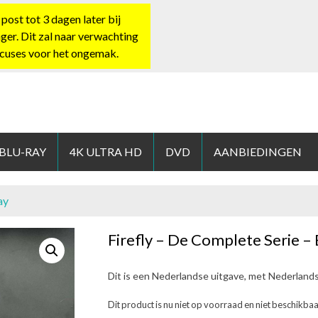
st tot 3 dagen later bij
nger. Dit zal naar verwachting
xcuses voor het ongemak.
HOP.NL
 BLU-RAY
4K ULTRA HD
DVD
AANBIEDINGEN
ay
Firefly – De Complete Serie – 
Dit is een Nederlandse uitgave, met Nederland
Dit product is nu niet op voorraad en niet beschikbaa