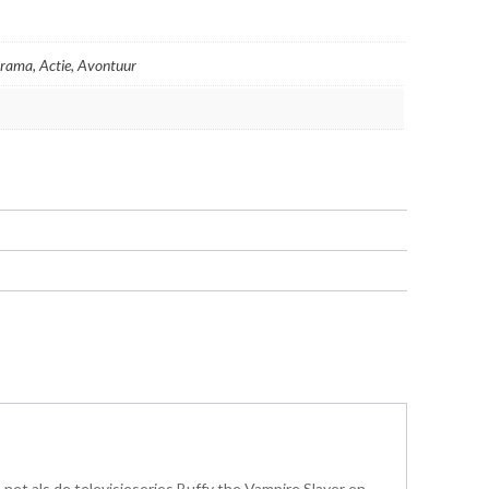
 Drama, Actie, Avontuur
net als de televisieseries Buffy the Vampire Slayer en