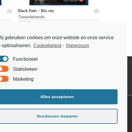
D
D
Black Rain – Blu-ray
i
i
Tweedehands
t
t
€
19,99
p
p
r
r
ij gebruiken cookies om onze website en onze service
o
o
e optimaliseren.
Cookiebeleid
-
Impressum
d
d
u
u
Functioneel
c
c
t
t
Disclaimer
Statistieken
h
h
Voorwaarden & condities
e
e
Marketing
e
e
f
f
t
t
Alles accepteren
m
m
e
e
e
e
Voorkeuren bewaren
r
r
d
d