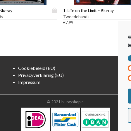
D
Blu-ray
1: Life on the Limit – Blu-ray
i
ds
Tweedehands
t
€
7,99
p
r
W
o
t
d
u
c
t
Cookiebeleid (EU)
h
Privacyverklaring (EU)
e
Impressum
e
f
t
m
© 2021 blurayshop.nl
e
e
r
d