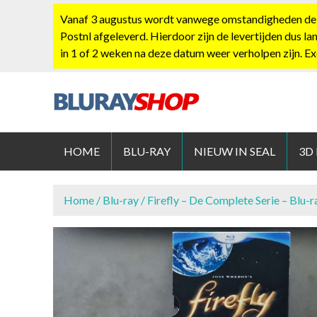
S
Vanaf 3 augustus wordt vanwege omstandigheden de po
k
Postnl afgeleverd. Hierdoor zijn de levertijden dus la
i
in 1 of 2 weken na deze datum weer verholpen zijn. E
p
t
o
c
BLURAYS
o
n
HOME
BLU-RAY
NIEUW IN SEAL
3D
t
e
n
Home
/
Blu-ray
/ Firefly – De Complete Serie – Blu-r
t