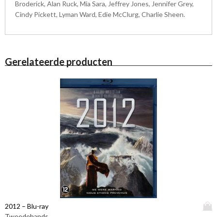
Broderick, Alan Ruck, Mia Sara, Jeffrey Jones, Jennifer Grey,
Cindy Pickett, Lyman Ward, Edie McClurg, Charlie Sheen.
Gerelateerde producten
D
2012 – Blu-ray
i
Tweedehands