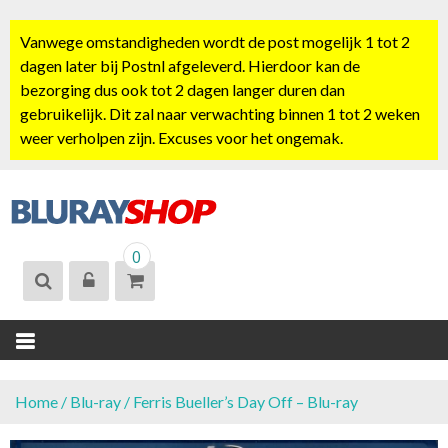
S
k
Vanwege omstandigheden wordt de post mogelijk 1 tot 2
i
dagen later bij Postnl afgeleverd. Hierdoor kan de
p
bezorging dus ook tot 2 dagen langer duren dan
t
gebruikelijk. Dit zal naar verwachting binnen 1 tot 2 weken
o
weer verholpen zijn. Excuses voor het ongemak.
c
o
n
t
BLURAYSHOP.
e
0
NL
n
t
Home
/
Blu-ray
/ Ferris Bueller’s Day Off – Blu-ray