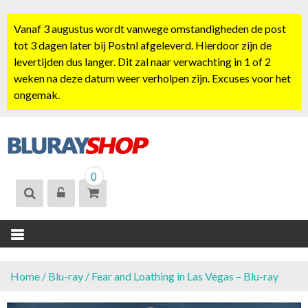
S
k
Vanaf 3 augustus wordt vanwege omstandigheden de post
i
tot 3 dagen later bij Postnl afgeleverd. Hierdoor zijn de
p
levertijden dus langer. Dit zal naar verwachting in 1 of 2
t
weken na deze datum weer verholpen zijn. Excuses voor het
o
ongemak.
c
o
n
t
BLURAYSHOP.
e
0
NL
n
t
Home
/
Blu-ray
/ Fear and Loathing in Las Vegas – Blu-ray