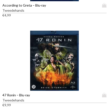
D
According to Greta – Blu-ray
i
Tweedehands
t
€
4,99
p
r
o
d
u
c
t
h
e
e
f
t
m
e
e
D
47 Ronin – Blu-ray
r
i
Tweedehands
d
t
€
9,99
e