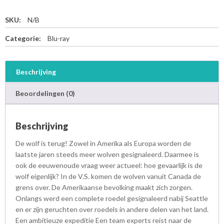
SKU:
N/B
Categorie:
Blu-ray
Beschrijving
Beoordelingen (0)
Beschrijving
De wolf is terug! Zowel in Amerika als Europa worden de
laatste jaren steeds meer wolven gesignaleerd. Daarmee is
ook de eeuwenoude vraag weer actueel: hoe gevaarlijk is de
wolf eigenlijk? In de V.S. komen de wolven vanuit Canada de
grens over. De Amerikaanse bevolking maakt zich zorgen.
Onlangs werd een complete roedel gesignaleerd nabij Seattle
en er zijn geruchten over roedels in andere delen van het land.
Een ambitieuze expeditie Een team experts reist naar de