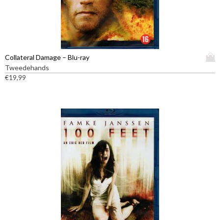
D
Collateral Damage – Blu-ray
i
Tweedehands
t
€
19,99
p
r
o
d
u
c
t
h
e
e
f
t
m