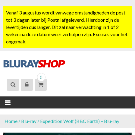
S
k
Vanaf 3 augustus wordt vanwege omstandigheden de post
i
tot 3 dagen later bij Postnl afgeleverd. Hierdoor zijn de
p
levertijden dus langer. Dit zal naar verwachting in 1 of 2
t
weken na deze datum weer verholpen zijn. Excuses voor het
o
ongemak.
c
o
n
t
BLURAYSHOP.
e
0
NL
n
t
Home
/
Blu-ray
/ Expedition Wolf (BBC Earth) – Blu-ray