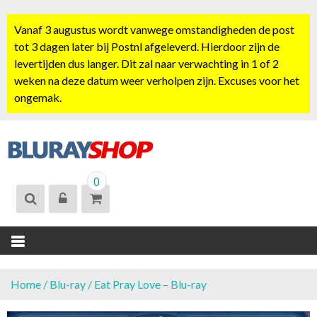
S
k
Vanaf 3 augustus wordt vanwege omstandigheden de post
i
tot 3 dagen later bij Postnl afgeleverd. Hierdoor zijn de
p
levertijden dus langer. Dit zal naar verwachting in 1 of 2
t
weken na deze datum weer verholpen zijn. Excuses voor het
o
ongemak.
c
o
n
t
BLURAYSHOP.
e
0
NL
n
t
Home
/
Blu-ray
/ Eat Pray Love – Blu-ray