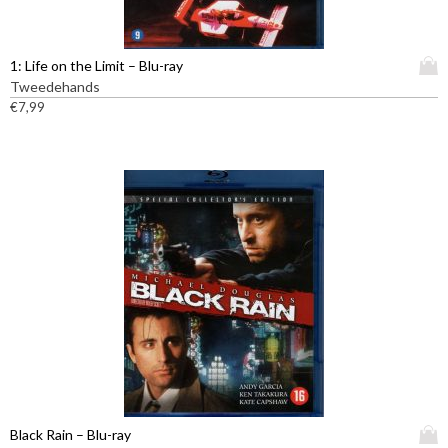
D
1: Life on the Limit – Blu-ray
i
Tweedehands
t
€
7,99
p
r
o
d
u
c
t
h
e
e
f
t
m
e
e
D
Black Rain – Blu-ray
r