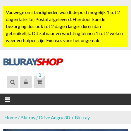
S
k
Vanwege omstandigheden wordt de post mogelijk 1 tot 2
i
dagen later bij Postnl afgeleverd. Hierdoor kan de
p
bezorging dus ook tot 2 dagen langer duren dan
t
gebruikelijk. Dit zal naar verwachting binnen 1 tot 2 weken
o
weer verholpen zijn. Excuses voor het ongemak.
c
o
n
t
BLURAYSHOP.
e
0
NL
n
t
Home
/
Blu-ray
/ Drive Angry 3D + Blu-ray