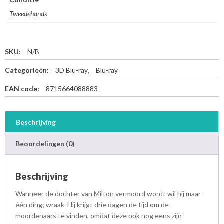
Tweedehands
SKU:
N/B
Categorieën:
3D Blu-ray
,
Blu-ray
EAN code:
8715664088883
Beschrijving
Beoordelingen (0)
Beschrijving
Wanneer de dochter van Milton vermoord wordt wil hij maar
één ding; wraak. Hij krijgt drie dagen de tijd om de
moordenaars te vinden, omdat deze ook nog eens zijn