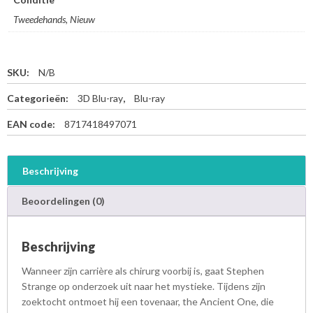
Tweedehands, Nieuw
SKU:
N/B
Categorieën:
3D Blu-ray
,
Blu-ray
EAN code:
8717418497071
Beschrijving
Beoordelingen (0)
Beschrijving
Wanneer zijn carrière als chirurg voorbij is, gaat Stephen
Strange op onderzoek uit naar het mystieke. Tijdens zijn
zoektocht ontmoet hij een tovenaar, the Ancient One, die