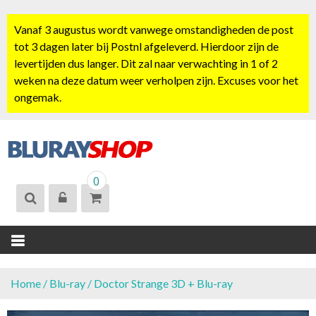
S
k
Vanaf 3 augustus wordt vanwege omstandigheden de post
i
tot 3 dagen later bij Postnl afgeleverd. Hierdoor zijn de
p
levertijden dus langer. Dit zal naar verwachting in 1 of 2
t
weken na deze datum weer verholpen zijn. Excuses voor het
o
ongemak.
c
o
n
t
BLURAYSHOP.
e
0
NL
n
t
Home
/
Blu-ray
/ Doctor Strange 3D + Blu-ray