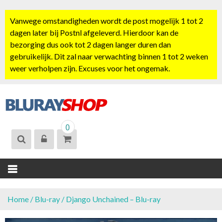
S
k
Vanwege omstandigheden wordt de post mogelijk 1 tot 2
i
dagen later bij Postnl afgeleverd. Hierdoor kan de
p
bezorging dus ook tot 2 dagen langer duren dan
t
gebruikelijk. Dit zal naar verwachting binnen 1 tot 2 weken
o
weer verholpen zijn. Excuses voor het ongemak.
c
o
n
t
BLURAYSHOP.
e
0
NL
n
t
Home
/
Blu-ray
/ Django Unchained – Blu-ray