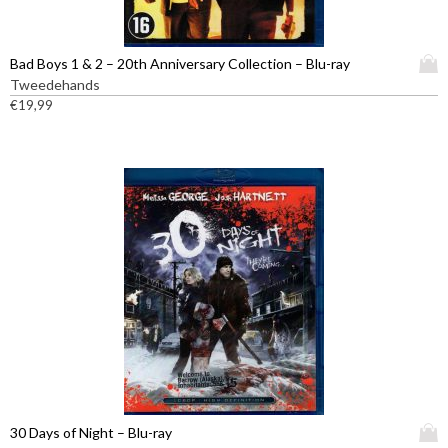
D
Bad Boys 1 & 2 – 20th Anniversary Collection – Blu-ray
i
Tweedehands
t
€
19,99
p
r
o
d
u
c
t
h
e
e
f
t
m
e
e
D
30 Days of Night – Blu-ray
r