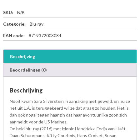
SKU:
N/B
Categorie:
Blu-ray
EAN code:
8719372003084
Beschrijving
Beoordelingen (0)
Beschrijving
Nooit kwam Sara Silverstein in aanraking met geweld, en nu ze
net uit L.A. is teruggekeerd wil ze dat graag zo houden. Het is
dan ook nogal tegen haar zin dat haar avontuurlijke zoon zich
aanmeldt voor de US Marines.
De held blu-ray (2016) met Monic Hendrickx, Fedja van Huêt,
Daan Schuurmans, Kitty Courbois, Hans Croiset, Susan