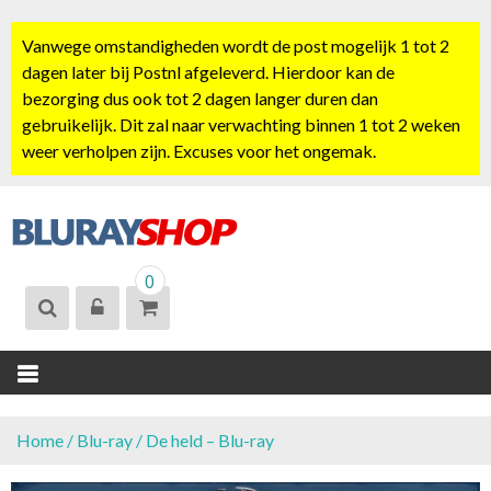
S
k
Vanwege omstandigheden wordt de post mogelijk 1 tot 2
i
dagen later bij Postnl afgeleverd. Hierdoor kan de
p
bezorging dus ook tot 2 dagen langer duren dan
t
gebruikelijk. Dit zal naar verwachting binnen 1 tot 2 weken
o
weer verholpen zijn. Excuses voor het ongemak.
c
o
n
t
BLURAYSHOP.
e
0
NL
n
t
Home
/
Blu-ray
/ De held – Blu-ray