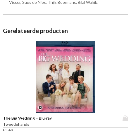
Visser, Suus de Nies, Thijs Boermans, Bilal Wahib.
Gerelateerde producten
D
The Big Wedding – Blu-ray
i
Tweedehands
t
€
3,49